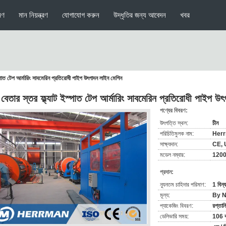
মণ
মান নিয়ন্ত্রণ
যোগাযোগ করুন
উদ্ধৃতির জন্য আবেদন
খবর
স্পাত টেপ আর্মারিং সাবমেরিন প্রতিরোধী পাইপ উৎপাদন লাইন মেশিন
 বেতার স্তর ফ্ল্যাট ইস্পাত টেপ আর্মারিং সাবমেরিন প্রতিরোধী পাইপ উ
পণ্যের বিবরণ:
উৎপত্তি স্থল:
চীন
পরিচিতিমুলক নাম:
Her
সাক্ষ্যদান:
CE, 
মডেল নম্বার:
1200
প্রদান:
ন্যূনতম চাহিদার পরিমাণ:
1 বিন্
মূল্য:
By N
প্যাকেজিং বিবরণ:
রপ্তান
ডেলিভারি সময়:
106 কা