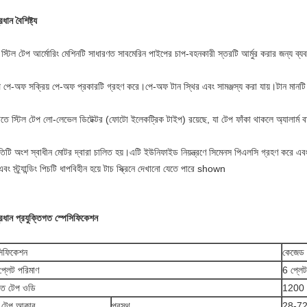
ধান বৈশিষ্ট্য
াট স্টিল টেপ আর্মোরিং মেশিনটি সাধারণত সাবমেরিন পাইপের চাপ-বহনকারী স্তরটি আর্মুর করার জন্য ব্য
 পে-অফ সক্রিয় পে-অফ প্রকারটি গ্রহণ করে।পে-অফ টান স্থির এবং সামঞ্জস্য করা যায়।টান মানটি টা
তে স্টিল টেপ লো-লেভেল ডিটেক্টর (ফোটো ইলেকট্রিক টাইপ) রয়েছে, যা টেপ ফাঁকা থাকলে অ্যালার্ম বা
রতিটি অংশ স্বাধীন মোটর দ্বারা চালিত হয়।এটি ইউনিফাইড নিয়ন্ত্রণে সিমেনস পিএলসি গ্রহণ করে 
বং স্ট্র্যান্ডিং পিচটি ধাপবিহীন হয়ে টাচ স্ক্রিনে দেখানো যেতে পারে shown
রধান প্রযুক্তিগত স্পেসিফিকেশন
সিফিকেশন
কেজেড
প্লেট পরিমাণ
6 প্লেট
াত টেপ ওডি
1200 ম
ল টেপ আকার
প্রস্থ
28-72 