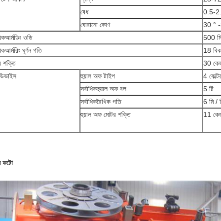
বেধ
0.5-2.
ঘোরানো কোণ
30 ° 
াধিকআর্মডিং ওডি
500 মি
ধিকআর্মরিং ঘূর্ণন গতি
18 বিক
 শক্তি
30 কেড
 ডিভাইস
হুয়াল অফ টাইপ
4 বেল্টে
সর্বাধিকহুয়াল অফ বল
5 টি
সর্বাধিকরৈখিক গতি
6 মি / 
হুয়াল অফ মোটর শক্তি
11 কেড
ন ফটো