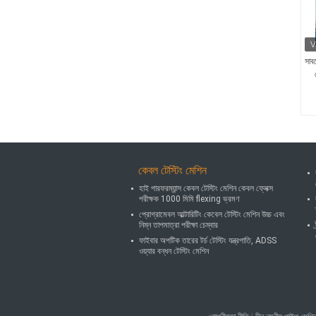
সাব
কেবল টেস্টিং মেশিন
হাই পারফরম্যান্স কেবল টেস্টিং মেশিন কেবল ফ্লেক্স
পরীক্ষক 1000 মিমি flexing ভ্রমণ
প্রোগ্রামেবল আল্টারিটিং কেবেল টেস্টিং মেশিন উচ্চ এবং
নিম্ন তাপমাত্রা পরীক্ষা চেম্বার
ফাইবার অপটিক তারের টর্চ টেস্টিং যন্ত্রপাতি, ADSS
ওয়্যার বন্ধন টেস্টিং মেশিন