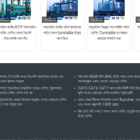
মেরিন নমনীয় RTP পাইপলাইন
সাবমেরিন নমনীয় পাইপ উত্পাদনের
বৈদ্যুতিক নিয়ন্ত্রণ কম্পোজিট পাইপ
টা
মেকিং মেশিন কেব্ল টয়লেট
লাইন কেবল turntable স্ট্যান্ড
মেশিন Turntable সংযোজক
টেকনোলজি আপ নিন
আপ নিতে
জাহাজে ইনস্টল করা
কাগজ টেপ তৈরীর জন্য পিএলসি স্বয়ংক্রিয় তারের এবং
ইউএসবি HDMI ডিপি MHL DVI ল্যান কেবল জন্য
কেবল উত্পাদন সরঞ্জাম
পারফরম্যান্স একক কেবেল মোচড়ের মেশিন
সম্পূর্ণ স্বয়ংক্রিয় বৈদ্যুতিক তারের মেশিন, ট্রান্সফর্মার
CAT5 CAT6 CAT7 জন্য ভারি ডিউটি ​​টর্সন ফ্রি
তারের মেকিং মেশিন কম শব্দ
জুড়ি তারের মোচড়ের মেশিন ক্লান্তি প্রতিরোধী
ট্র্যাফোর্ডেড ওয়্যার উৎপাদন সরঞ্জাম পেপার মোড়ানো মেশিন
ডাবল লেয়ার ট্রিপল সিগন্যাল কেবল Buncher, ওয়্য
পে অফ স্ট্যান্ড সঙ্গে
এবং কেবল যন্ত্রপাতি 1800 rpm
উচ্চ ঘূর্ণন গতি তথ্য / ল্যান কেবল মেশিন, চতুর্ভুজ র
গুঁড়ো মেশিন