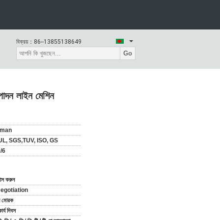
বিক্রয়：
86--13855138649
Go
ৎপাদন লাইন মেশিন
rman
UL, SGS,TUV, ISO, GS
/6
যাস করুন
egotiation
ি মোরক
র্য দিবস