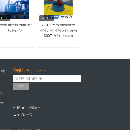
র্নটেবল সাবমেরিন নমনীয় পাইপ
25-150mm ব্যাসের নমনীয়
উৎপাদন লাইন
পাইপ মেশিন, পাইপ কোলিং মেশিন
300T সর্বোচ্চ লোড হচ্ছে
উদ্ধৃতির জন্য আবেদন
 হাই
পাঠান
ার
হমান
E-Mail
সাইটম্যাপ
|
মোবাইল সাইট