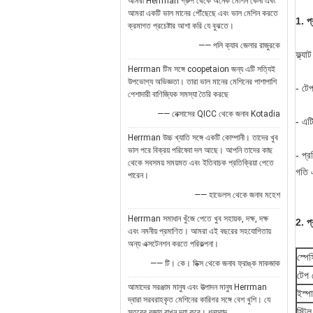
আমরা Herrman গ্রুপ থেকে অনেক মেশিন কেনা এবং
আমরা একটি ভাল মানের পৌঁছেছে এবং ভাল মেশিন করতে
1. প্র
ক্রমাগত প্রচেষ্টার আশা করি যে বুঝতে।
—— পলি ক্যাব জেলার রাজুরকে
ফ্ল্য
Herrman টিম সঙ্গে coopetaion জন্য এটি সত্যিই
উপভোগ্য অভিজ্ঞতা। তারা ভাল মানের মেশিনের পাশাপাশি
- টেপ
পেশাদারী বাণিজ্যিক সমস্যা তৈরি করছে
—— নেক্সাসের QICC থেকে জনাব Kotadia
- এটি
Herrman উচ্চ খ্যাতি সঙ্গে একটি কোম্পানী। তাদের খুব
ভাল পরে বিক্রয় পরিষেবা দল আছে। আপনি তাদের কাছ
- প্
থেকে সবসময় সময়মত এবং ইতিবাচক প্রতিক্রিয়া পেতে
গতি এ
পারেন।
—— হাভেলস থেকে জনাব মহেশ
Herrman সমাধান খুঁজে পেতে খুব সহায়ক, দক্ষ, দক্ষ
2. প্
এবং নমনীয় প্রমাণিত। আমরা এই বছরের সহযোগিতায়
অন্য এক্সটেনশন করতে পরিকল্পনা।
স্পে
—— টি। কে। ডিক্স থেকে জনাব ফ্রাঙ্ক মাকজাক
টেপ 
আমাদের সরঞ্জাম মানুষ এবং উত্পাদন মানুষ Herrman
ইস্প
দ্বারা সরবরাহকৃত মেশিনের কারিগর সঙ্গে বেশ খুশি। যে
স্টি
স্তরের বজায় রাখুন দয়া করে। ধন্যবাদ