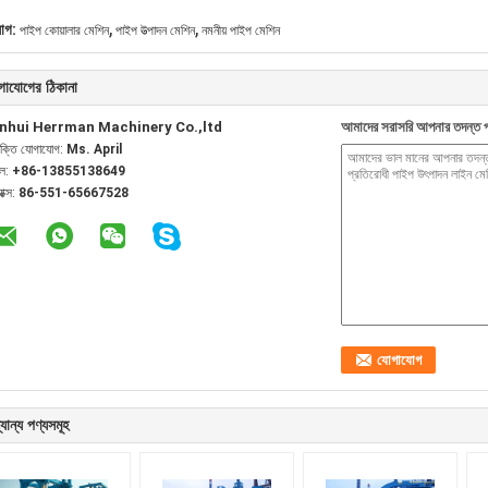
,
,
যাগ:
পাইপ কোয়ালার মেশিন
পাইপ উত্পাদন মেশিন
নমনীয় পাইপ মেশিন
গাযোগের ঠিকানা
nhui Herrman Machinery Co.,ltd
আমাদের সরাসরি আপনার তদন্ত প
যক্তি যোগাযোগ:
Ms. April
েল:
+86-13855138649
যাক্স:
86-551-65667528
যান্য পণ্যসমূহ