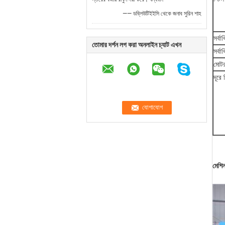
—— ডব্লিউটিইইসি থেকে জনাব সুরিন শাহ
সর্ব
তোমার দর্শন লগ করা অনলাইন চ্যাট এখন
সর্বা
মোটর
দূরে
মেশি