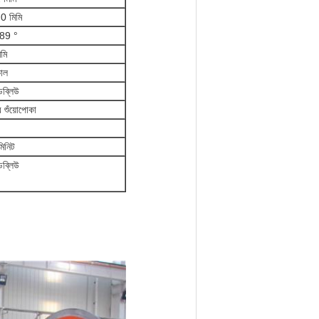
0 মিমি
-89 °
মি
াল
ব্লিউ
র শুঁয়োপোকা
মিনিট
ব্লিউ