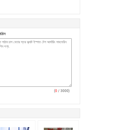
াঠান
(
0
/ 3000)