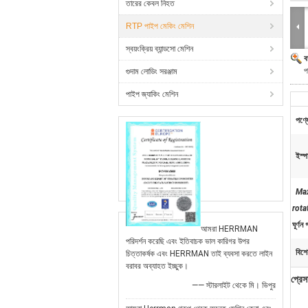
তারের কেবল নিহত
RTP পাইপ মেকিং মেশিন
স্বয়ংক্রিয় ব্যান্ডসো মেশিন
ব
প
গুদাম লোডিং সরঞ্জাম
পাইপ জ্যাকিং মেশিন
পণ্য
ইস্প
Ma
rota
ঘূর্ণন
আমরা HERRMAN
পরিদর্শন করেছি এবং ইতিবাচক ভাল কারিগর উপর
বিশে
চিত্তাকর্ষক এবং HERRMAN তাই ব্যবসা করতে লাইন
বরাবর অব্যাহত ইচ্ছুক।
প্রেস
—— স্টারলাইট থেকে মি। ভিপুর