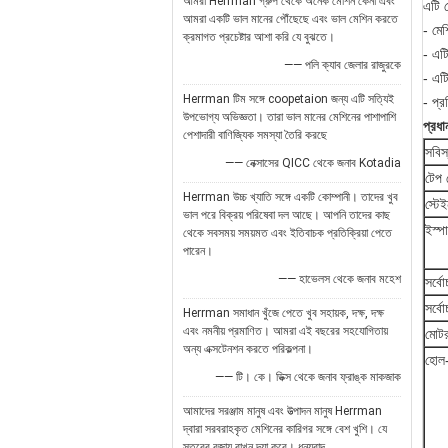
আমরা Herrman গ্রুপ থেকে অনেক মেশিন কেনা এবং
এটি স
আমরা একটি ভাল মানের পৌঁছেছে এবং ভাল মেশিন করতে
- মেশ
ক্রমাগত প্রচেষ্টার আশা করি যে বুঝতে।
- এট
—— পলি ক্যাব জেলার রাজুরকে
- এট
Herrman টিম সঙ্গে coopetaion জন্য এটি সত্যিই
- প্
উপভোগ্য অভিজ্ঞতা। তারা ভাল মানের মেশিনের পাশাপাশি
প্রধা
পেশাদারী বাণিজ্যিক সমস্যা তৈরি করছে
সবিস
—— নেক্সাসের QICC থেকে জনাব Kotadia
টেপ 
Herrman উচ্চ খ্যাতি সঙ্গে একটি কোম্পানী। তাদের খুব
স্টে
ভাল পরে বিক্রয় পরিষেবা দল আছে। আপনি তাদের কাছ
ইস্প
থেকে সবসময় সময়মত এবং ইতিবাচক প্রতিক্রিয়া পেতে
পারেন।
—— হাভেলস থেকে জনাব মহেশ
সর্ব
সর্বো
Herrman সমাধান খুঁজে পেতে খুব সহায়ক, দক্ষ, দক্ষ
এবং নমনীয় প্রমাণিত। আমরা এই বছরের সহযোগিতায়
মোটর
অন্য এক্সটেনশন করতে পরিকল্পনা।
হোল
—— টি। কে। ডিক্স থেকে জনাব ফ্রাঙ্ক মাকজাক
আমাদের সরঞ্জাম মানুষ এবং উত্পাদন মানুষ Herrman
দ্বারা সরবরাহকৃত মেশিনের কারিগর সঙ্গে বেশ খুশি। যে
স্তরের বজায় রাখুন দয়া করে। ধন্যবাদ