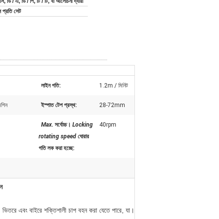
সি, ডি / এ, ডি / পি, টি / টি, বা আলোচনা দ্বারা
 প্রতি সেট
লাইন গতি:
1.2m / মিনিট
েশিন
ইস্পাত টেপ প্রস্থ:
28-72mm
Max.
সর্বোচ্চ।
Locking
40rpm
rotating speed
ঘোরার
গতি লক করা হচ্ছে
:
িন
, ভিতরে এবং বাইরে শক্তিশালী চাপ বহন করা যেতে পারে, যা।