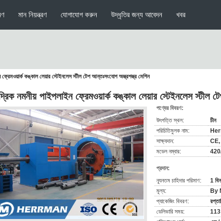
মণ
মান নিয়ন্ত্রণ
যোগাযোগ করুন
উদ্ধৃতির জন্য আবেদন
খবর
 ফ্রেমওয়ার্ক কঙ্কাল লেয়ার স্টেইনলেস স্টীল টেপ আন্তঃসংযোগ অস্ত্রশস্ত্র মেশিন
ুদ্রিক নমনীয় পাইপলাইন ফ্রেমওয়ার্ক কঙ্কাল লেয়ার স্টেইনলেস স্টীল ট
পণ্যের বিবরণ:
উৎপত্তি স্থল:
চীন
পরিচিতিমুলক নাম:
Her
সাক্ষ্যদান:
CE,
মডেল নম্বার:
420/
প্রদান:
ন্যূনতম চাহিদার পরিমাণ:
1 বিন
মূল্য:
By 
প্যাকেজিং বিবরণ:
রপ্ত
ডেলিভারি সময়:
113 ক