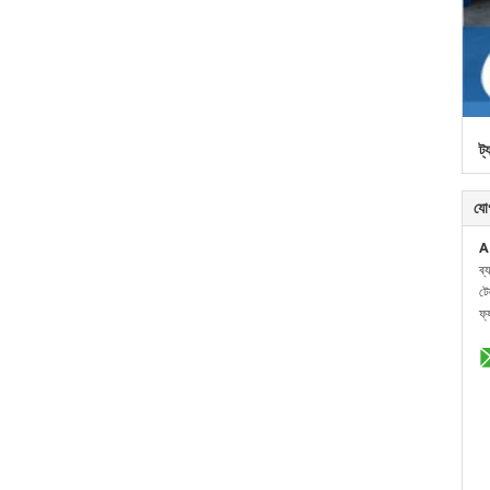
ট্
যো
A
ব্
ট
ফ্