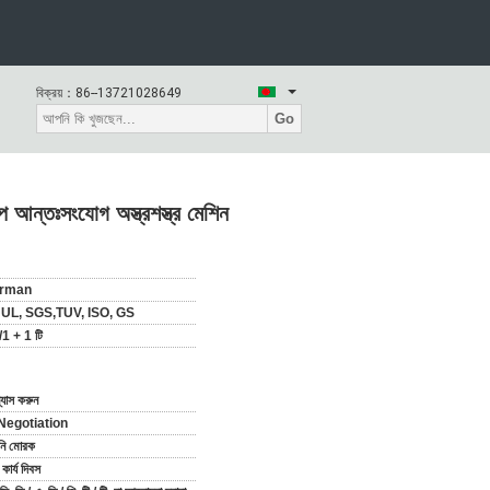
বিক্রয়：
86--13721028649
Go
েপ আন্তঃসংযোগ অস্ত্রশস্ত্র মেশিন
rman
 UL, SGS,TUV, ISO, GS
1 + 1 টি
্যাস করুন
Negotiation
ানি মোরক
ার্য দিবস