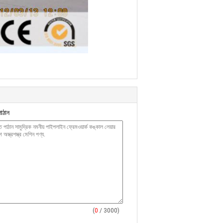
াঠান
(
0
/ 3000)