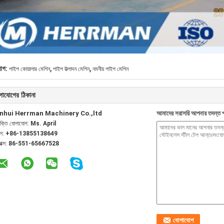
,
,
যাগ:
পাইপ কোয়ালার মেশিন
পাইপ উত্পাদন মেশিন
নমনীয় পাইপ মেশিন
গাযোগের ঠিকানা
nhui Herrman Machinery Co.,ltd
আমাদের সরাসরি আপনার তদন্ত প
যক্তি যোগাযোগ:
Ms. April
েল:
+86-13855138649
যাক্স:
86-551-65667528