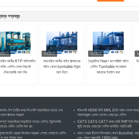
যান্য পণ্যসমূহ
মেরিন নমনীয় RTP পাইপলাইন
সাবমেরিন নমনীয় পাইপ উত্পাদনের
বৈদ্যুতিক নিয়ন্ত্রণ কম্পোজিট পাইপ
টা
মেকিং মেশিন কেব্ল টয়লেট
লাইন কেবল turntable স্ট্যান্ড
মেশিন Turntable সংযোজক
টেকনোলজি আপ নিন
আপ নিতে
জাহাজে ইনস্টল করা
কাগজ টেপ তৈরীর জন্য পিএলসি স্বয়ংক্রিয় তারের এবং
ইউএসবি HDMI ডিপি MHL DVI ল্যান কেবল জন্য
কেবল উত্পাদন সরঞ্জাম
পারফরম্যান্স একক কেবেল মোচড়ের মেশিন
সম্পূর্ণ স্বয়ংক্রিয় বৈদ্যুতিক তারের মেশিন, ট্রান্সফর্মার
CAT5 CAT6 CAT7 জন্য ভারি ডিউটি ​​টর্সন ফ্রি
তারের মেকিং মেশিন কম শব্দ
জুড়ি তারের মোচড়ের মেশিন ক্লান্তি প্রতিরোধী
ট্র্যাফোর্ডেড ওয়্যার উৎপাদন সরঞ্জাম পেপার মোড়ানো মেশিন
ডাবল লেয়ার ট্রিপল সিগন্যাল কেবল Buncher, ওয়্য
পে অফ স্ট্যান্ড সঙ্গে
এবং কেবল যন্ত্রপাতি 1800 rpm