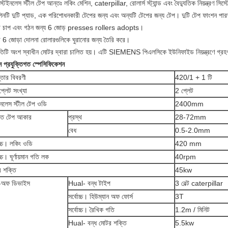
্টেইনলেস স্টীল টেপ আন্তঃ লকিং মেশিন, caterpillar, রোলার্স স্ট্যান্ড এবং বৈদ্যুতিক নিয়ন্ত্রণ সি
িনটি দুটি প্যাড, এক পরিশোধনকারী টেপের জন্য এবং অন্যটি টেপের জন্য টেপ। দুটি টেপ ফাংশন পারস্
ি চাপ এবং গঠন জন্য 6 জোড় presses rollers adopts।
ি 6 জোড়া দোলনা রোলারগুলিকে ঘুরানোর জন্য তৈরি করে।
রতিটি অংশ স্বাধীন মোটর দ্বারা চালিত হয়। এটি SIEMENS পিএলসিকে ইউনিফাইড নিয়ন্ত্রণে গ্র
ন প্রযুক্তিগত স্পেসিফিকেশন
্তার বিবরণী
420/1 + 1 টি
প্লেট সংখ্যা
2 প্লেট
ইনলেস স্টীল টেপ ওডি
2400mm
াত টেপ আকার
প্রস্থ
28-72mm
বেধ
0.5-2.0mm
োচ্চ। লকিং ওডি
420 mm
চ্চ। ঘূর্ণায়মান গতি লক
40rpm
 শক্তি
45kw
-অফ ডিভাইস
Hual- বন্ধ টাইপ
3 বেল্ট caterpillar
সর্বোচ্চ। হিউম্যান অফ ফোর্স
3T
সর্বোচ্চ। রৈখিক গতি
1.2m / মিনিট
Hual- বন্ধ মোটর শক্তি
5.5kw