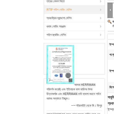
তারের কেবল নিহত
RTP পাইপ মেকিং মেশিন
স্বয়ংক্রিয় ব্যান্ডসো মেশিন
ব
স
গুদাম লোডিং সরঞ্জাম
পাইপ জ্যাকিং মেশিন
ইস্প
পণ্য
ইস্প
আমরা HERRMAN
বিশে
পরিদর্শন করেছি এবং ইতিবাচক ভাল কারিগর উপর
চিত্তাকর্ষক এবং HERRMAN তাই ব্যবসা করতে লাইন
সামুদ
বরাবর অব্যাহত ইচ্ছুক।
প্রধান
—— স্টারলাইট থেকে মি। ভিপুর
ইস্প