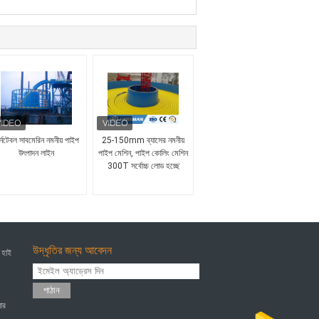
র্নটেবল সাবমেরিন নমনীয় পাইপ
25-150mm ব্যাসের নমনীয়
উৎপাদন লাইন
পাইপ মেশিন, পাইপ কোলিং মেশিন
300T সর্বোচ্চ লোড হচ্ছে
উদ্ধৃতির জন্য আবেদন
 হাই
পাঠান
ার