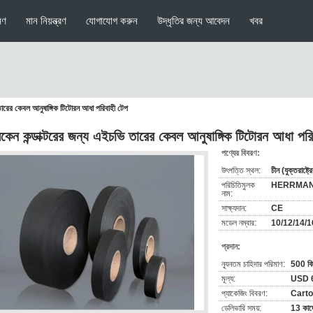
মণ
মান নিয়ন্ত্রণ
যোগাযোগ করুন
উদ্ধৃতির জন্য আবেদন
খবর
 তারের কেবল আনুষাঙ্গিক টিটোরন আধা পরিবাহী টেপ
িকেন কন্ডাক্টরের জন্য এইচভি তারের কেবল আনুষাঙ্গিক টিটোরন আধা পরি
পণ্যের বিবরণ:
উৎপত্তি স্থল:
চীন (যুক্তরাষ্ট্র
পরিচিতিমুলক
HERRMA
নাম:
সাক্ষ্যদান:
CE
মডেল নম্বার:
10/12/14/1
প্রদান:
ন্যূনতম চাহিদার পরিমাণ:
500 কি
মূল্য:
USD 6
প্যাকেজিং বিবরণ:
Cart
ডেলিভারি সময়:
13 কাজ