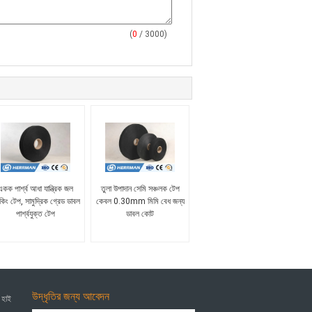
(
0
/ 3000)
একক পার্শ্ব আধা যান্ত্রিক জল
তুলা উপাদান সেমি সঞ্চলক টেপ
কিং টেপ, সামুদ্রিক গ্রেড ডাবল
কেবল 0.30mm মিমি বেধ জন্য
পার্শ্বযুক্ত টেপ
ডাবল কোট
উদ্ধৃতির জন্য আবেদন
 হাই