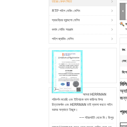
তারের কেবল নিহত
RTP পাইপ মেকিং মেশিন
স্বয়ংক্রিয় ব্যান্ডসো মেশিন
ব
আ
গুদাম লোডিং সরঞ্জাম
পাইপ জ্যাকিং মেশিন
রঙ:
বেধ:
বিশে
মিলি
অ্যা
আমরা HERRMAN
জন্য
পরিদর্শন করেছি এবং ইতিবাচক ভাল কারিগর উপর
চিত্তাকর্ষক এবং HERRMAN তাই ব্যবসা করতে লাইন
বরাবর অব্যাহত ইচ্ছুক।
প্র
—— স্টারলাইট থেকে মি। ভিপুর
সম্