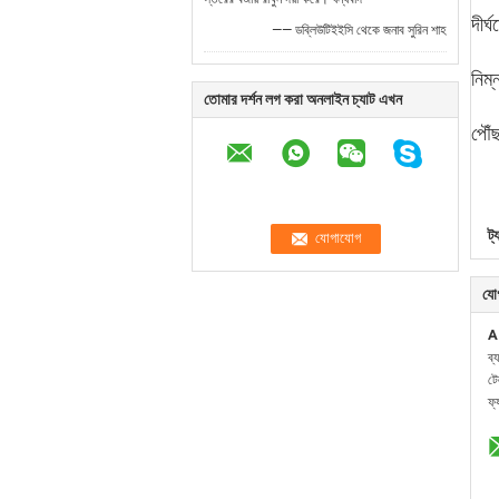
দীর্
—— ডব্লিউটিইইসি থেকে জনাব সুরিন শাহ
নিম্
তোমার দর্শন লগ করা অনলাইন চ্যাট এখন
পৌঁ
ট্
যো
A
ব্
ট
ফ্