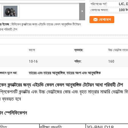
পরিশোধের শর্ত:
L/C, D
যোগানের ক্ষমতা:
100 টন 
যোগাযোগ
ড় ইমেজ :
মিলিকেন কন্ডাক্টরের জন্য এইচভি তারের কেবল আনুষাঙ্গিক টিটোরন
ধা পরিবাহী টেপ
কালো
ব্যবহার:
উচ্চ ভোল্টেজ তারে
10-16
শক্তি:
160
তারের এবং তারের আনুষাঙ্গিক
তারের অংশ এবং আনুষাঙ্গিক
ষভাবে তুলে ধরা:
,
কেন কন্ডাক্টরের জন্য এইচভি কেবল কেবল আনুষাঙ্গিক টেটেরন আধা পরিবাহী টেপ
প্লিকেশনটি কন্ডাক্টর এবং উচ্চ ভোল্টেজের কোর এবং বৃহত মাত্রার মাঝারি ভোল্টেজ ব
 ব্যবহৃত হবে
ধান স্পেসিফিকেশন
পত্তি
পরীক্ষা পদ্ধতি
JG-BNLD18