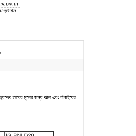
/A, D/P, T/T
/ প্রতি মাসে
র
িদ্যুতের তারের মূলের জন্য ঝাল এবং বাঁধাইয়ের
JG-BNLD20