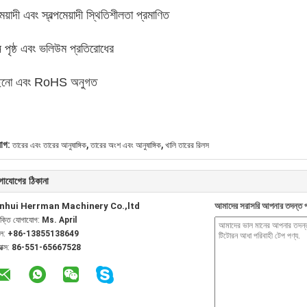
ঘমেয়াদী এবং স্বল্পমেয়াদী স্থিতিশীলতা প্রমাণিত
ন পৃষ্ঠ এবং ভলিউম প্রতিরোধের
ছনো এবং RoHS অনুগত
,
,
যাগ:
তারের এবং তারের আনুষাঙ্গিক
তারের অংশ এবং আনুষাঙ্গিক
খালি তারের রিলস
গাযোগের ঠিকানা
nhui Herrman Machinery Co.,ltd
আমাদের সরাসরি আপনার তদন্ত প
যক্তি যোগাযোগ:
Ms. April
েল:
+86-13855138649
যাক্স:
86-551-65667528