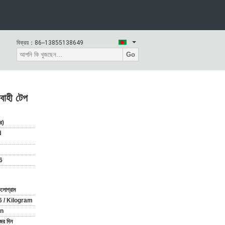
বিক্রয়：
86--13855138649
Go
বাহী টেপ
ের)
N
6
লোগ্রাম
 / Kilogram
on
ের দিন