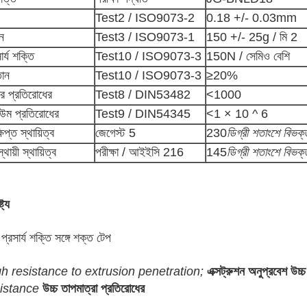
Test2 / ISO9073-2
0.18 +/- 0.03mm
ন
Test3 / ISO9073-1
150 +/- 25g / মি 2
ার্য শক্তি
Test10 / ISO9073-3
150N / সেমিও বেশি
তান
Test10 / ISO9073-3
≥20%
ঠের প্রতিরোধের
Test8 / DIN53482
<1000
উম প্রতিরোধের
Test9 / DIN54345
<1 × 10 ^ 6
ষিপ্ত স্থায়িত্ব
জেগেস্ট 5
230
ডিগ্রী শতাংশে বিভক্
স্থায়ী স্থায়িত্ব
পরীক্ষা / আইইসি 216
145
ডিগ্রী শতাংশে বিভক্
্ট্য
 প্রসার্য শক্তি সঙ্গে শক্ত টেপ
h resistance to extrusion penetration;
এক্সট্রুশন অনুপ্রবেশ উচ্
istance
উচ্চ তাপমাত্রা প্রতিরোধের