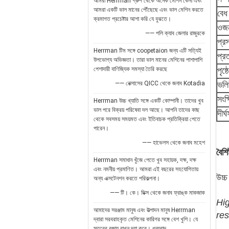
আমরা Herrman গ্রুপ থেকে অনেক মেশিন কেনা এবং
আমরা একটি ভাল মানের পৌঁছেছে এবং ভাল মেশিন করতে
বেধ
ক্রমাগত প্রচেষ্টার আশা করি যে বুঝতে।
ওজ
—— পলি ক্যাব জেলার রাজুরকে
প্রস
Herrman টিম সঙ্গে coopetaion জন্য এটি সত্যিই
প্র
উপভোগ্য অভিজ্ঞতা। তারা ভাল মানের মেশিনের পাশাপাশি
পেশাদারী বাণিজ্যিক সমস্যা তৈরি করছে
পৃষ্
—— নেক্সাসের QICC থেকে জনাব Kotadia
ভলি
সংক্
Herrman উচ্চ খ্যাতি সঙ্গে একটি কোম্পানী। তাদের খুব
ভাল পরে বিক্রয় পরিষেবা দল আছে। আপনি তাদের কাছ
দীর্ঘ
থেকে সবসময় সময়মত এবং ইতিবাচক প্রতিক্রিয়া পেতে
পারেন।
—— হাভেলস থেকে জনাব মহেশ
বৈশিষ
Herrman সমাধান খুঁজে পেতে খুব সহায়ক, দক্ষ, দক্ষ
এবং নমনীয় প্রমাণিত। আমরা এই বছরের সহযোগিতায়
উচ্চ
অন্য এক্সটেনশন করতে পরিকল্পনা।
—— টি। কে। ডিক্স থেকে জনাব ফ্রাঙ্ক মাকজাক
Hig
আমাদের সরঞ্জাম মানুষ এবং উত্পাদন মানুষ Herrman
res
দ্বারা সরবরাহকৃত মেশিনের কারিগর সঙ্গে বেশ খুশি। যে
স্তরের বজায় রাখুন দয়া করে। ধন্যবাদ