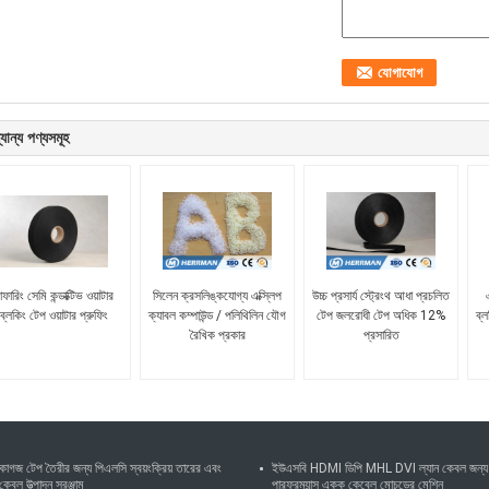
যান্য পণ্যসমূহ
াফারিং সেমি কন্ডাক্টিভ ওয়াটার
সিলেন ক্রসলিঙ্কযোগ্য এক্স্লিপ
উচ্চ প্রসার্য স্ট্রেংথ আধা প্রচলিত
ব্লকিং টেপ ওয়াটার প্রুফিং
ক্যাবল কম্পাউন্ড / পলিথিলিন যৌগ
টেপ জলরোধী টেপ অধিক 12%
ব্ল
রৈখিক প্রকার
প্রসারিত
কাগজ টেপ তৈরীর জন্য পিএলসি স্বয়ংক্রিয় তারের এবং
ইউএসবি HDMI ডিপি MHL DVI ল্যান কেবল জন্য
কেবল উত্পাদন সরঞ্জাম
পারফরম্যান্স একক কেবেল মোচড়ের মেশিন