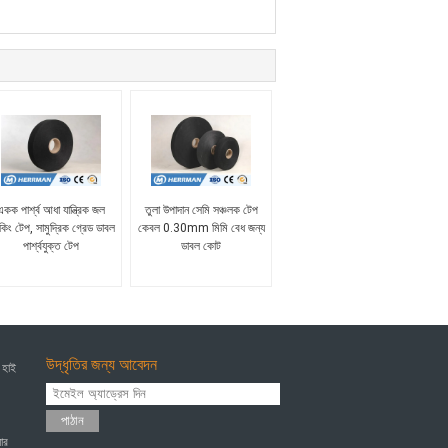
একক পার্শ্ব আধা যান্ত্রিক জল
তুলা উপাদান সেমি সঞ্চলক টেপ
কিং টেপ, সামুদ্রিক গ্রেড ডাবল
কেবল 0.30mm মিমি বেধ জন্য
পার্শ্বযুক্ত টেপ
ডাবল কোট
উদ্ধৃতির জন্য আবেদন
 হাই
পাঠান
ার