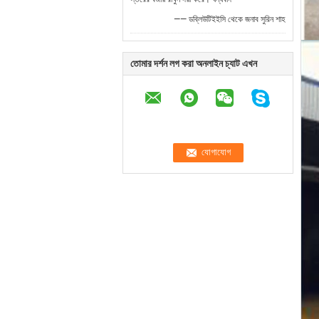
—— ডব্লিউটিইইসি থেকে জনাব সুরিন শাহ
তোমার দর্শন লগ করা অনলাইন চ্যাট এখন