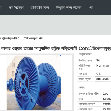
মণ
মান নিয়ন্ত্রণ
যোগাযোগ করুন
উদ্ধৃতির জন্য আবেদন
খবর
াঙ্গিক রাউন্ড শক্তিশালী Corেউখেলানযুক্ত ববিন
্টি কালার ওয়্যার তারের আনুষাঙ্গিক রাউন্ড শক্তিশালী Corেউখেলানযুক্
পণ্যের বিবরণ:
উৎপত্তি স্থল:
চীন
পরিচিতিমুলক
Herrman
নাম:
সাক্ষ্যদান:
CE
মডেল নম্বার:
800-4500
প্রদান:
ন্যূনতম চাহিদার পরিমাণ:
1pc
মূল্য:
$100
প্যাকেজিং বিবরণ:
রপ্তানি
ডেলিভারি সময়:
22 দিন