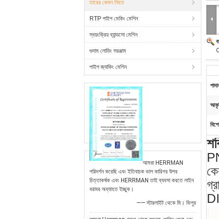
তারের কেবল নিহত
RTP পাইপ মেকিং মেশিন
স্বয়ংক্রিয় ব্যান্ডসো মেশিন
ব
C
গুদাম লোডিং সরঞ্জাম
পাইপ জ্যাকিং মেশিন
পাদা
আকৃ
বিশে
শক
P
আমরা HERRMAN
কেব
পরিদর্শন করেছি এবং ইতিবাচক ভাল কারিগর উপর
চিত্তাকর্ষক এবং HERRMAN তাই ব্যবসা করতে লাইন
গ্
বরাবর অব্যাহত ইচ্ছুক।
DI
—— স্টারলাইট থেকে মি। ভিপুর