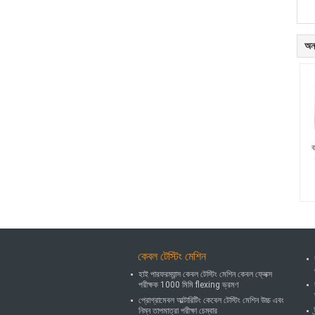
অন্
ব
কেবল টেস্টিং মেশিন
হাই পারফরম্যান্স কেবল টেস্টিং মেশিন কেবল ফ্লেক্স
পরীক্ষক 1000 মিমি flexing ভ্রমণ
প্রোগ্রামেবল আল্টারিটিং কেবেল টেস্টিং মেশিন উচ্চ এবং
নিম্ন তাপমাত্রা পরীক্ষা চেম্বার