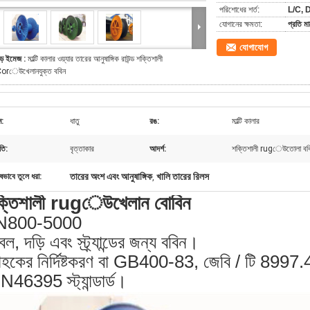
পরিশোধের শর্ত:
L/C, D
যোগানের ক্ষমতা:
প্রতি 
যোগাযোগ
ড় ইমেজ :
মাল্টি কালার ওয়্যার তারের আনুষাঙ্গিক রাউন্ড শক্তিশালী
orেউখেলানযুক্ত ববিন
ন:
ধাতু
রঙ:
মাল্টি কালার
তি:
বৃত্তাকার
আদর্শ:
শক্তিশালী rugেউতোলা বব
তারের অংশ এবং আনুষাঙ্গিক
খালি তারের রিলস
ষভাবে তুলে ধরা:
,
্তিশালী rugেউখেলান বোবিন
N800-5000
ল, দড়ি এবং স্ট্র্যান্ডের জন্য ববিন।
রাহকের নির্দিষ্টকরণ বা GB400-83, জেবি / টি 8997.
N46395 স্ট্যান্ডার্ড।