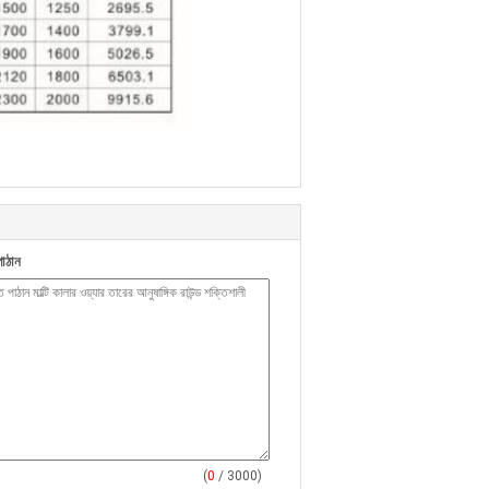
াঠান
(
0
/ 3000)