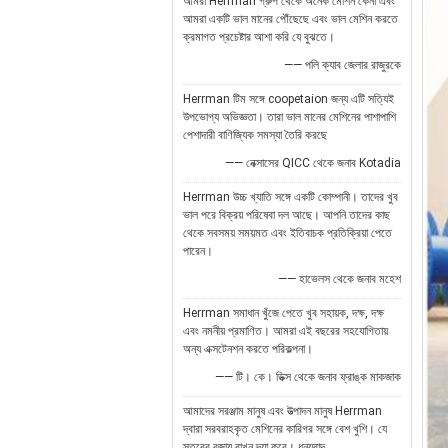
আমরা Herrman গ্রুপ থেকে অনেক মেশিন কেনা এবং
আমরা একটি ভাল মানের পৌঁছেছে এবং ভাল মেশিন করতে
ক্রমাগত প্রচেষ্টার আশা করি যে বুঝতে।
—— পলি ক্যাব জেলার রাজুরকে
Herrman টিম সঙ্গে coopetaion জন্য এটি সত্যিই
উপভোগ্য অভিজ্ঞতা। তারা ভাল মানের মেশিনের পাশাপাশি
পেশাদারী বাণিজ্যিক সমস্যা তৈরি করছে
—— নেক্সাসের QICC থেকে জনাব Kotadia
Herrman উচ্চ খ্যাতি সঙ্গে একটি কোম্পানী। তাদের খুব
ভাল পরে বিক্রয় পরিষেবা দল আছে। আপনি তাদের কাছ
থেকে সবসময় সময়মত এবং ইতিবাচক প্রতিক্রিয়া পেতে
পারেন।
—— হাভেলস থেকে জনাব মহেশ
Herrman সমাধান খুঁজে পেতে খুব সহায়ক, দক্ষ, দক্ষ
এবং নমনীয় প্রমাণিত। আমরা এই বছরের সহযোগিতায়
অন্য এক্সটেনশন করতে পরিকল্পনা।
—— টি। কে। ডিক্স থেকে জনাব ফ্রাঙ্ক মাকজাক
আমাদের সরঞ্জাম মানুষ এবং উত্পাদন মানুষ Herrman
দ্বারা সরবরাহকৃত মেশিনের কারিগর সঙ্গে বেশ খুশি। যে
স্তরের বজায় রাখুন দয়া করে। ধন্যবাদ