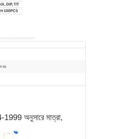
/A, D/P, T/T
মাসে 100PCS
িন in
4-1999 অনুসারে মাত্রা,