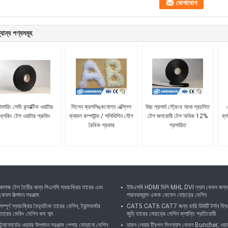
যান্য পণ্যসমূহ
াফারিং সেমি কন্ডাক্টিভ ওয়াটার
সিলেন ক্রসলিঙ্কযোগ্য এক্স্লিপ
উচ্চ প্রসার্য স্ট্রেংথ আধা প্রচলিত
ব্লকিং টেপ ওয়াটার প্রুফিং
ক্যাবল কম্পাউন্ড / পলিথিলিন যৌগ
টেপ জলরোধী টেপ অধিক 12%
ব্ল
রৈখিক প্রকার
প্রসারিত
কাগজ টেপ তৈরীর জন্য পিএলসি স্বয়ংক্রিয় তারের এবং
ইউএসবি HDMI ডিপি MHL DVI ল্যান কেবল জন্য
কেবল উত্পাদন সরঞ্জাম
পারফরম্যান্স একক কেবেল মোচড়ের মেশিন
সম্পূর্ণ স্বয়ংক্রিয় বৈদ্যুতিক তারের মেশিন, ট্রান্সফর্মার
CAT5 CAT6 CAT7 জন্য ভারি ডিউটি ​​টর্সন ফ্রি
তারের মেকিং মেশিন কম শব্দ
জুড়ি তারের মোচড়ের মেশিন ক্লান্তি প্রতিরোধী
ট্র্যাফোর্ডেড ওয়্যার উৎপাদন সরঞ্জাম পেপার মোড়ানো মেশিন
ডাবল লেয়ার ট্রিপল সিগন্যাল কেবল Buncher, ওয়্য