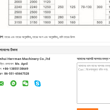
,
,
যাগ:
তারের এবং তারের আনুষাঙ্গিক
তারের অংশ এবং আনুষাঙ্গিক
খালি তারের রিলস
গাযোগের ঠিকানা
nhui Herrman Machinery Co.,ltd
আমাদের সরাসরি আপনার তদন্ত প
যক্তি যোগাযোগ:
Ms. April
েল:
+86-13855138649
যাক্স:
86-551-65667528