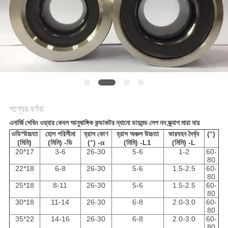
গোপনীয়তা
নীতি
পণ্যের বর্ণনা
এনার্জি সেভিং ওয়্যার কেবল আনুষাঙ্গিক কন্ডাকটর ন্যানো ডায়মন্ড লেপ নন স্ক্র্যাপ মারা যায়
ওডি*উচ্চতা
হোল পরিসীমা
হ্রাস কোণ
হ্রাস অঞ্চল উচ্চতা
ভারবহন দৈর্ঘ্য
(°)
(মিমি)
(মিমি) -ডি
(°) -α
(মিমি) -L1
(মিমি) -L
20*17
3-6
26-30
5-6
1-2
60-
80
22*18
6-8
26-30
5-6
1.5-2.5
60-
80
25*18
8-11
26-30
5-6
1.5-2.5
60-
80
30*18
11-14
26-30
6-8
2.0-3.0
60-
80
35*22
14-16
26-30
6-8
2.0-3.0
60-
80