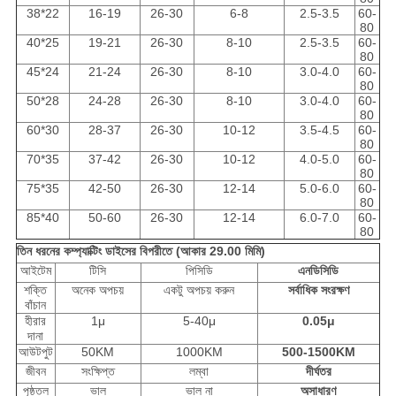
38*22
16-19
26-30
6-8
2.5-3.5
60-
80
40*25
19-21
26-30
8-10
2.5-3.5
60-
80
45*24
21-24
26-30
8-10
3.0-4.0
60-
80
50*28
24-28
26-30
8-10
3.0-4.0
60-
80
60*30
28-37
26-30
10-12
3.5-4.5
60-
80
70*35
37-42
26-30
10-12
4.0-5.0
60-
80
75*35
42-50
26-30
12-14
5.0-6.0
60-
80
85*40
50-60
26-30
12-14
6.0-7.0
60-
80
তিন ধরনের কম্প্যাক্টিং ডাইসের বিপরীতে (আকার 29.00 মিমি)
আইটেম
টিসি
পিসিডি
এনডিসিডি
শক্তি
অনেক অপচয়
একটু অপচয় করুন
সর্বাধিক সংরক্ষণ
বাঁচান
হীরার
1μ
5-40μ
0.05μ
দানা
আউটপুট
50KM
1000KM
500-1500KM
জীবন
সংক্ষিপ্ত
লম্বা
দীর্ঘতর
পৃষ্ঠতল
ভাল
ভাল না
অসাধারণ