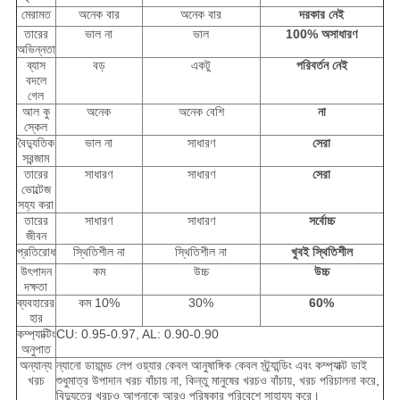
মেরামত
অনেক বার
অনেক বার
দরকার নেই
তারের
ভাল না
ভাল
100% অসাধারণ
অভিন্নতা
ব্যাস
বড়
একটু
পরিবর্তন নেই
বদলে
গেল
আল কু
অনেক
অনেক বেশি
না
স্কেল
বৈদ্যুতিক
ভাল না
সাধারণ
সেরা
সরন্জাম
তারের
সাধারণ
সাধারণ
সেরা
ভোল্টেজ
সহ্য করা
তারের
সাধারণ
সাধারণ
সর্বোচ্চ
জীবন
প্রতিরোধ
স্থিতিশীল না
স্থিতিশীল না
খুবই স্থিতিশীল
উৎপাদন
কম
উচ্চ
উচ্চ
দক্ষতা
ব্যবহারের
কম 10%
30%
60%
হার
কম্প্যাক্টিং
CU: 0.95-0.97, AL: 0.90-0.90
অনুপাত
অন্যান্য
ন্যানো ডায়মন্ড লেপ ওয়্যার কেবল আনুষাঙ্গিক কেবল স্ট্র্যান্ডিং এবং কম্প্যাক্ট ডাই
খরচ
শুধুমাত্র উপাদান খরচ বাঁচায় না, কিন্তু মানুষের খরচও বাঁচায়, খরচ পরিচালনা করে,
বিদ্যুতের খরচও আপনাকে আরও পরিষ্কার পরিবেশে সাহায্য করে।