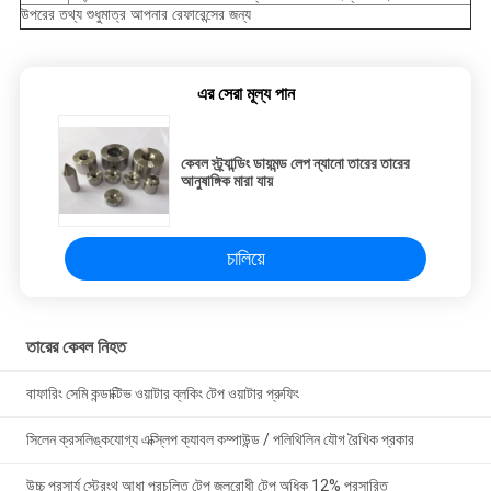
উপরের তথ্য শুধুমাত্র আপনার রেফারেন্সের জন্য
এর সেরা মূল্য পান
কেবল স্ট্র্যান্ডিং ডায়মন্ড লেপ ন্যানো তারের তারের
আনুষাঙ্গিক মারা যায়
চালিয়ে
তারের কেবল নিহত
বাফারিং সেমি কন্ডাক্টিভ ওয়াটার ব্লকিং টেপ ওয়াটার প্রুফিং
সিলেন ক্রসলিঙ্কযোগ্য এক্স্লিপ ক্যাবল কম্পাউন্ড / পলিথিলিন যৌগ রৈখিক প্রকার
উচ্চ প্রসার্য স্ট্রেংথ আধা প্রচলিত টেপ জলরোধী টেপ অধিক 12% প্রসারিত