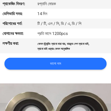
প্যাকেজিং বিবরণ:
রপ্তানি মোরক
নিয়ন্ত্রণ
ডেলিভারি সময়:
14 দিন
যোগাযোগ
পরিশোধের শর্ত:
টি / টি, এল / সি, ডি / এ, ডি / পি
করুন
যোগানের ক্ষমতা:
প্রতি মাসে 1200pcs
লক্ষণীয় করা:
,
,
কেবল স্ট্র্যান্ডিং ন্যানো মারা যায়
ডায়মন্ড লেপ ন্যানো ডাই
খবর
ন্যানো ডাই ওয়্যার কেবল আনুষাঙ্গিক
উদ্ধৃতির
ভালো দাম
জন্য
আবেদন
সাইট
ম্যাপ