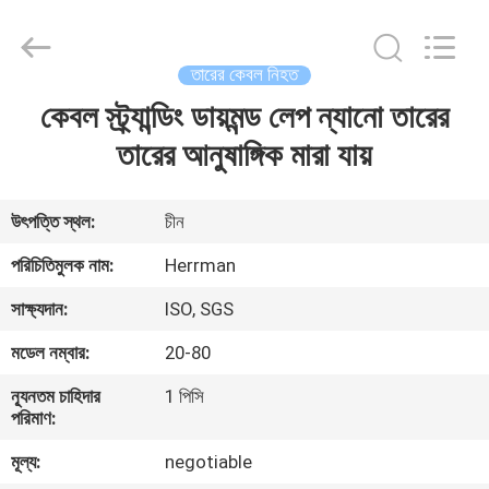
Machinery
Co.,ltd.
All
Rights
Reserved.
তারের কেবল নিহত
Developed
by
কেবল স্ট্র্যান্ডিং ডায়মন্ড লেপ ন্যানো তারের
বাড়ি
ECER
তারের আনুষাঙ্গিক মারা যায়
পণ্য
উৎপত্তি স্থল:
চীন
আমাদের
পরিচিতিমুলক নাম:
Herrman
সম্পর্কে
সাক্ষ্যদান:
ISO, SGS
মডেল নম্বার:
20-80
কারখানা
ন্যূনতম চাহিদার
1 পিসি
ভ্রমণ
পরিমাণ:
মূল্য:
negotiable
মান