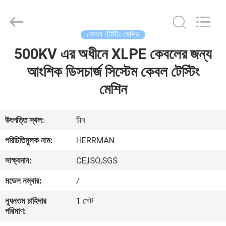
Machinery
Co.,ltd.
All
Rights
Reserved.
কেবল টেস্টিং মেশিন
Developed
by
ECER
500KV এর অধীনে XLPE কেবলের জন্য
বাড়ি
আংশিক ডিসচার্জ সিস্টেম কেবল টেস্টিং
পণ্য
মেশিন
আমাদের
উৎপত্তি স্থল:
চীন
সম্পর্কে
পরিচিতিমুলক নাম:
HERRMAN
সাক্ষ্যদান:
CE,ISO,SGS
কারখানা
মডেল নম্বার:
/
ভ্রমণ
ন্যূনতম চাহিদার
1 সেট
পরিমাণ:
মান