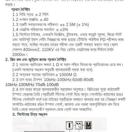
করছে।
প্রধান বৈশিষ্ট্য
1.1 পিডি স্তর: ≤ 2 পিসি
1.2 গুণমান ফ্যাক্টর: ≥ 40
1.3 ত্রুটি সনাক্তকরণের সঠিকতা: ≤± 2.5M (± 1%)
1.4 ভোল্টেজ পরিমাপের যথার্থতা: ≤ ±3%
1.5 সিস্টেমে টাইমার, এআরসি ডিটেক্টর, ইন্টারলক, ওভার কারেন্ট সুরক্ষা, জিরো স্টার্ট
এবং আউটপুট ট্যাপ সেটিং নিয়ন্ত্রণের কাজ রয়েছে।টিউনিং পরিসীমা PD পরীক্ষায় কাজ
করতে পারে, সর্বোচ্চ পাওয়ার তারের পরীক্ষা এবং ত্রুটি সনাক্ত করতে পারে।ক্রস
সেকশন 400mm2, 110KV এর নিচে রেটেড ভোল্টেজের জন্য দীর্ঘতম দৈর্ঘ্য
2000m।
2. শিল্ড রুম এবং কন্ট্রোল রুমের প্রধান বৈশিষ্ট্য
2.1 স্থলের প্রতিরোধ ক্ষমতা 1 Ω বা স্থল শক্তি বিতরণের প্রতিরোধের চেয়ে কম।
(এগুলি আমাদের অঙ্কন অনুযায়ী ব্যবহারকারী দ্বারা করা হবে)
2.2 অন্তরক স্তরের প্রতিরোধ ≥ 1000M Ω
2.3 ঢাল ঘরের টেনশন: 10kHz-100kHz:60dB-80dB
10kHz-100MHz:70dB-100dB
2.4 ঢাল ঘরের মাত্রা ব্যবহারকারীর প্রয়োজন অনুসারে। বিল্ডিংয়ের পুরো কাঠামোটি
ইস্পাত ফ্রেমের তৈরি।প্রাচীরটি স্টিলের প্লেট দিয়ে আবৃত।সানউইচ-কাঠামোর রঙের
স্টিলের প্লেটগুলি ফর্মে ভরা বাইরের প্রাচীরকে সাজাতে ব্যবহার করা হয়।নিয়ন্ত্রণ কক্ষটি
সানউইচ-কাঠামোর রঙিন ইস্পাত প্লেট, জানালা এবং দরজা অ্যালুমিনিয়াম খাদ দিয়ে
তৈরি।মেঝে অভ্যন্তরীণ প্রসাধন মেঝে প্লেট সঙ্গে আচ্ছাদিত.
3. সিস্টেমের চিত্র অঙ্কন