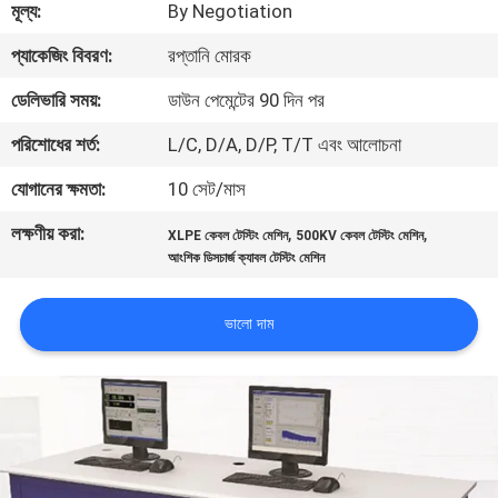
মূল্য:
By Negotiation
নিয়ন্ত্রণ
প্যাকেজিং বিবরণ:
রপ্তানি মোরক
যোগাযোগ
ডেলিভারি সময়:
ডাউন পেমেন্টের 90 দিন পর
করুন
পরিশোধের শর্ত:
L/C, D/A, D/P, T/T এবং আলোচনা
যোগানের ক্ষমতা:
10 সেট/মাস
খবর
লক্ষণীয় করা:
,
,
XLPE কেবল টেস্টিং মেশিন
500KV কেবল টেস্টিং মেশিন
আংশিক ডিসচার্জ ক্যাবল টেস্টিং মেশিন
উদ্ধৃতির
জন্য
ভালো দাম
আবেদন
সাইট
ম্যাপ