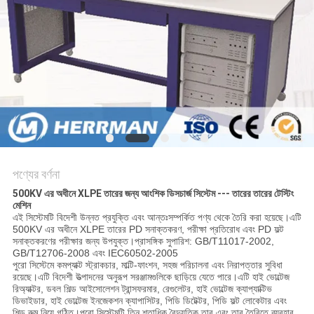
গোপনীয়তা
নীতি
পণ্যের বর্ণনা
500KV এর অধীনে XLPE তারের জন্য আংশিক ডিসচার্জ সিস্টেম --- তারের তারের টেস্টিং
মেশিন
এই সিস্টেমটি বিদেশী উন্নত প্রযুক্তি এবং আন্তঃসম্পর্কিত পণ্য থেকে তৈরি করা হয়েছে।এটি
500KV এর অধীনে XLPE তারের PD সনাক্তকরণ, পরীক্ষা প্রতিরোধ এবং PD ফল্ট
সনাক্তকরণের পরীক্ষার জন্য উপযুক্ত।প্রাসঙ্গিক সুপারিশ: GB/T11017-2002,
GB/T12706-2008 এবং IEC60502-2005
পুরো সিস্টেমে কমপ্যাক্ট স্ট্রাকচার, মাল্টি-ফাংশন, সহজ পরিচালনা এবং নিরাপত্তার সুবিধা
রয়েছে।এটি বিদেশী উত্পাদনের অনুরূপ সরঞ্জামগুলিকে ছাড়িয়ে যেতে পারে।এটি হাই ভোল্টেজ
রিঅ্যাক্টর, ডবল শিল্ড আইসোলেশন ট্রান্সফরমার, রেগুলেটর, হাই ভোল্টেজ ক্যাপ্যাক্টিভ
ডিভাইডার, হাই ভোল্টেজ ইনজেকশন ক্যাপাসিটর, পিডি ডিটেক্টর, পিডি ফল্ট লোকেটার এবং
শিল্ড রুম নিয়ে গঠিত।পুরো সিস্টেমটি তিন শতাধিক বৈদ্যুতিক তার এবং তার তৈরিতে ব্যবহার