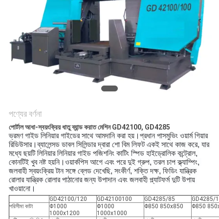
গোপনীয়তা
নীতি
পণ্যের বর্ণনা
পোর্টাল আধা-স্বয়ংক্রিয় ধাতু ব্যান্ড করাত মেশিন GD42100, GD4285
ভ্রমণ গাইড লিনিয়ার গাইডের সাথে আমদানি করা হয়।প্রধান পাসমুভিং ওয়ার্ম গিয়ার 
রিডিউসার।ব্যালেন্সড ডাবল সিলিন্ডার দ্বারা শো বিম লিফট একই সাথে কাজ করে, যার 
মধ্যে ছয়টি লিনিয়ার লিনিয়ার গাইড পজিশনিং কাটিং স্পিড হাইড্রোলিক কন্ট্রোল, 
কোনটিই খুব নষ্ট হয়নি।ওয়ার্কপিস আগে এবং পরে দুই গ্রুপ, তরল চাপ ক্ল্যাম্পিং, 
জলবাহী স্বয়ংক্রিয় টান সঙ্গে ব্লেড দেখেছি, সংকীর্ণ, শক্তি দক্ষ, ফিডিং যান্ত্রিক 
রোলার যান্ত্রিক রোলার পাঠানোর জন্য উপাদান এবং জলবাহী প্ল্যাটফর্ম দুটি উপায় 
খাওয়ানো।
GD42100/120
GD42100100
GD4285/85
GD4285/1
পরিসীমা কাটা
Φ1000
Φ1000
Φ850 850x850
Φ850 850
1000x1200
1000x1000