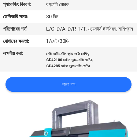
প্যাকেজিং বিবরণ:
রপ্তানি মোরক
নিয়ন্ত্রণ
ডেলিভারি সময়:
30 দিন
যোগাযোগ
পরিশোধের শর্ত:
L/C, D/A, D/P, T/T, ওয়েস্টার্ন ইউনিয়ন, মানিগ্রাম
করুন
যোগানের ক্ষমতা:
1/সেট/30দিন
লক্ষণীয় করা:
,
সেমি অটো মেটাল ব্যান্ড সেয়িং মেশিন
খবর
,
GD42100 মেটাল ব্যান্ড সেয়িং মেশিন
GD4285 মেটাল ব্যান্ড সেয়িং মেশিন
উদ্ধৃতির
ভালো দাম
জন্য
আবেদন
সাইট
ম্যাপ