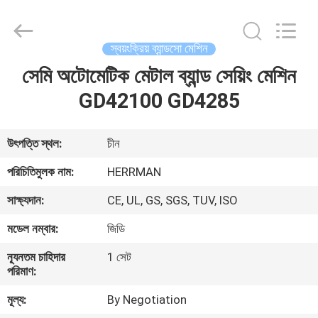
Machinery
Co.,ltd.
All
Rights
Reserved.
স্বয়ংক্রিয় ব্যান্ডসো মেশিন
Developed
by
সেমি অটোমেটিক মেটাল ব্যান্ড সেয়িং মেশিন
বাড়ি
ECER
GD42100 GD4285
পণ্য
উৎপত্তি স্থল:
চীন
আমাদের
পরিচিতিমুলক নাম:
HERRMAN
সম্পর্কে
সাক্ষ্যদান:
CE, UL, GS, SGS, TUV, ISO
মডেল নম্বার:
জিডি
কারখানা
ন্যূনতম চাহিদার
1 সেট
ভ্রমণ
পরিমাণ:
মূল্য:
By Negotiation
মান