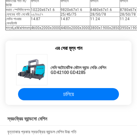
কাটিংয়ের গতি মি/
ধাপহীন
ধাপহীন
ধাপহীন
ধাপহীন
মিনিট
করাত স্পেসিফিকেশন
10220x67x1.6
9820x67x1.6
8480x67x1.6
8780x67x
ব্লেডের গতি দেখেছি
২৫/৪৫/৭
25/45/75
28/50/78
28/50/78
মোটর পাওয়ার
14.87
14.87
11.24
11.24
কেডব্লিউ
মাত্রাLxWxHmm
4600x2000x3000
4400x2000x3000
3800x1900x2850
3950x190
এর সেরা মূল্য পান
সেমি অটোমেটিক মেটাল ব্যান্ড সেয়িং মেশিন
GD42100 GD4285
চালিয়ে
স্বয়ংক্রিয় ব্যান্ডসো মেশিন
বৃত্তাকার প্রকার স্বয়ংক্রিয় ব্যান্ডস মেশিন উচ্চ গতি