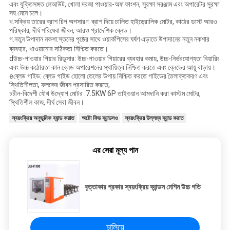
এবং যুক্তিসঙ্গত লেআউট, খোলা দরজা পাওয়ার-অফ ফাংশন, সুরক্ষা সরঞ্জাম এবং অপারেটর সুরক্ষা
সহ মেনে চলে।
খ.
সক্রিয় তারের ব্রাশ চিপ অপসারণ: ব্রাশ দিয়ে চালিত হাইড্রোলিক মোটর, কাঠের ডাস্ট আরও
পরিষ্কার, দীর্ঘ পরিষেবা জীবন, আরও প্রাদেশিক ব্লেড।
গ.
নতুন উপাদান নকশা:
স্তনের পৃষ্ঠের সাথে ওয়ার্কপিসের ঘর্ষণ এড়াতে উপাদানের নতুন নকশার
ব্যবহার, খাওয়ানোর সঠিকতা নিশ্চিত করতে।
d
উচ্চ-পাওয়ার গিয়ার রিডুসার: উচ্চ-পাওয়ার গিয়ারের ব্যবহার কমায়, উচ্চ-নির্ভরযোগ্যতা বিয়ারিং
এবং উচ্চ কঠোরতা কান ব্লেড অপারেশনের স্থায়িত্ব নিশ্চিত করতে এবং ব্লেডের আয়ু বাড়ায়।
e
ব্লেড গাইড: ব্লেড গাইড হোলো তেলের উপায় নিশ্চিত করতে গাইডের তৈলাক্তকরণ এবং
স্থিতিশীলতা, ফলকের জীবন প্রসারিত করতে,
চ
চীন-বিদেশী যৌথ উদ্যোগ মোটর :7.5KW 6P তাইওয়ান আমদানি করা কাস্টম মোটর,
স্থিতিশীল কাজ, দীর্ঘ সেবা জীবন।
স্বয়ংক্রিয় অনুভূমিক ব্যান্ড করাত
অটো ফিড ব্যান্ডসও
স্বয়ংক্রিয় উল্লম্ব ব্যান্ড করাত
এর সেরা মূল্য পান
বৃত্তাকার প্রকার স্বয়ংক্রিয় ব্যান্ডস মেশিন উচ্চ গতি
চালিয়ে