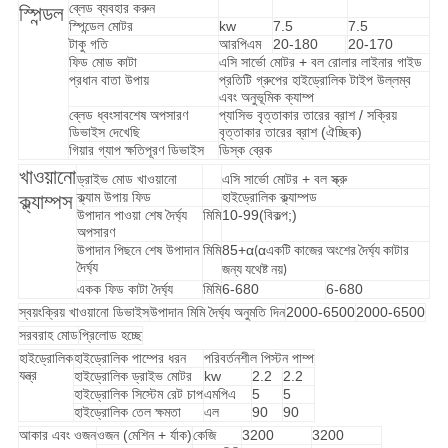
ব্লেড ব্যবহার করুন
স্পিন্ডল
স্পিন্ডেল মোটর
kw
7.5
7.5
টাকু গতি
আরপিএম
20-180
20-170
ফিড মোড কাটা
এসি সার্ভো মোটর + বল রোলার লাইনার গাইড
প্রধান বাতা উপায়
প্রতিটি গ্রুপের হাইড্রোলিক টাইপ উল্লম্ব
এবং অনুভূমিক ক্যাম্প
ব্লেড ধ্বংসাবশেষ অপসারণ
প্যাসিভ বৃত্তাকার তারের ব্রাশ / সক্রিয়
ডিভাইস দেখেছি
বৃত্তাকার তারের ব্রাশ (ঐচ্ছিক)
গিয়ার গ্যাপ ক্ষতিপূরণ ডিভাইস
ডিস্ক ব্রেক
খাওয়ানো
ড্রাইভ মোড খাওয়ানো
এসি সার্ভো মোটর + বল স্ক্রু
ক্ল্যাম উপায় ফিড
হাইড্রোলিক ক্ল্যাম্পড
ক্ল্যাম্পস
উপাদান পাওয়া শেষ দৈর্ঘ্য
মিমি
10-99(বিকল্প;)
অপসারণ
উপাদান পিছনে শেষ উপাদান
মিমি
85+α
α
(
একটি কাজের অংশের দৈর্ঘ্য কাটার
দৈর্ঘ্য
জন্য যথেষ্ট নয়)
একক ফিড কাটা দৈর্ঘ্য
মিমি
6-680
6-680
স্বয়ংক্রিয় খাওয়ানো ডিভাইস
উপাদান মিমি দৈর্ঘ্য অনুমতি দিন
2000-6500
2000-6500
সরবরাহ মোড
প্রিলোড হচ্ছে
হাইড্রোলিক
হাইড্রোলিক পাম্পের ধরন
পরিবর্তনশীল পিস্টন পাম্প
যন্ত্র
হাইড্রোলিক ড্রাইভ মোটর
kw
2.2
2.2
হাইড্রোলিক সিস্টেম রেট চাপ
এমপিএ
5
5
হাইড্রোলিক তেল ক্ষমতা
এল
90
90
আকার এবং ওজন
ওজন (মেশিন + র্যাক)
কেজি
3200
3200