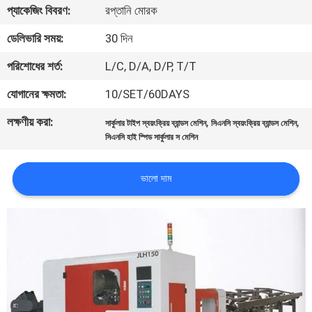
প্যাকেজিং বিবরণ:
রপ্তানি মোরক
নিয়ন্ত্রণ
ডেলিভারি সময়:
30 দিন
যোগাযোগ
পরিশোধের শর্ত:
L/C, D/A, D/P, T/T
করুন
যোগানের ক্ষমতা:
10/SET/60DAYS
লক্ষণীয় করা:
,
,
সার্কুলার টাইপ স্বয়ংক্রিয় ব্যান্ডস মেশিন
সিএনসি স্বয়ংক্রিয় ব্যান্ডস মেশিন
খবর
সিএনসি হাই স্পিড সার্কুলার স মেশিন
উদ্ধৃতির
ভালো দাম
জন্য
আবেদন
সাইট
ম্যাপ