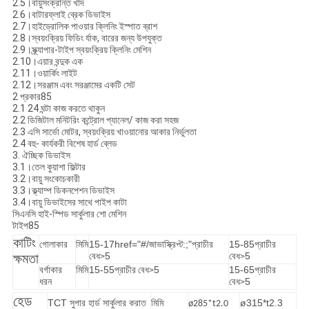
2.5।
বায়ুসংক্রান্ত খাদ
2.6।
বাটারফ্লাই ব্রেক ডিভাইস
2.7।
হাইড্রোলিক পাওয়ার ক্লিনিং ইস্পাত ব্রাশ
2.8।
স্বয়ংক্রিয় ফিডিং র্যাক, বারের জন্য উপযুক্ত
2.9।
স্ক্র্যাপার-টাইপ স্বয়ংক্রিয় ক্লিনিং মেশিন
2.10।
এয়ার বন্দুক এক
2.11।
ওয়ার্কিং লাইট
2.12।
সরঞ্জাম এবং সরঞ্জামের একটি সেট
2 প্রকার85
2.1 24 ঘন্টা কাজ করতে থাকুন
2.2 ডিজিটাল মনিটরিং কন্ট্রোল প্যানেল/ কাজ করা সহজ
2.3 এসি সার্ভো মোটর, স্বয়ংক্রিয় খাওয়ানোর আকার নির্ভুলতা
2.4 বহু- কার্যকরী বিশেষ হার্ড ব্লেড
3. ঐচ্ছিক ডিভাইস
3.1।
তেল কুয়াশা ফিল্টার
3.2।
বায়ু সংকোচকারী
3.3।
ক্ল্যাম্প ডিকনপেশন ডিভাইস
3.4।
বায়ু ডিভাইসের সাথে পাইপ কাটা
সিএনসি হাই-স্পিড সার্কুলার শো মেশিন
টাইপ85
কাটিং
গোলাকার
মিমি
15-17
href="#/জাভাস্ক্রিপ্ট:;"প্রাচীর
15-85
প্রাচীর
5
5
ক্ষমতা
বেধ
>
বেধ
>
বর্গাকার
মিমি
15-55
প্রাচীর
5
15-65
প্রাচীর
বেধ
>
ধরন
5
বেধ
>
হেড
TCT সুপার হার্ড সার্কুলার করাত
মিমি
ø315*t2.3
ø285*t2.0