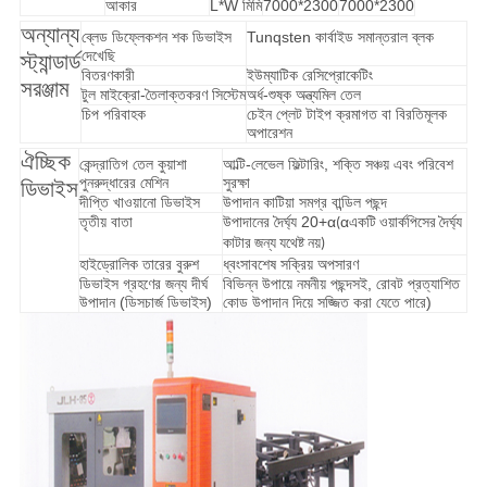
আকার
L*W মিমি
7000*2300
7000*2300
অন্যান্য
ব্লেড ডিফ্লেকশন শক ডিভাইস
Tunqsten কার্বাইড সমান্তরাল ব্লক
দেখেছি
স্ট্যান্ডার্ড
বিতরণকারী
ইউম্যাটিক রেসিপ্রোকেটিং
সরঞ্জাম
টুল মাইক্রো-তৈলাক্তকরণ সিস্টেম
অর্ধ-শুষ্ক অন্ত্যমিল তেল
চিপ পরিবাহক
চেইন প্লেট টাইপ ক্রমাগত বা বিরতিমূলক
অপারেশন
ঐচ্ছিক
কেন্দ্রাতিগ তেল কুয়াশা
আল্টি-লেভেল ফিল্টারিং, শক্তি সঞ্চয় এবং পরিবেশ
পুনরুদ্ধারের মেশিন
সুরক্ষা
ডিভাইস
দীপ্তি খাওয়ানো ডিভাইস
উপাদান কাটিয়া সমগ্র বান্ডিল পছন্দ
তৃতীয় বাতা
উপাদানের দৈর্ঘ্য 20+α
α
(
একটি ওয়ার্কপিসের দৈর্ঘ্য
কাটার জন্য যথেষ্ট নয়)
হাইড্রোলিক তারের বুরুশ
ধ্বংসাবশেষ সক্রিয় অপসারণ
ডিভাইস গ্রহণের জন্য দীর্ঘ
বিভিন্ন উপায়ে নমনীয় পছন্দসই, রোবট প্রত্যাশিত
উপাদান (ডিসচার্জ ডিভাইস)
কোড উপাদান দিয়ে সজ্জিত করা যেতে পারে)