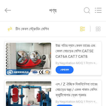
Machinery
Co.,ltd.
All
পণ্য
Rights
Reserved.
Developed
by
ECER
বাড়ি
109
চীন কেবল স্ট্রেংডিং মেশিন
ওয়্যার কেবেল মেশিন
পণ্য
উচ্চ গতির ল্যান কেবল তারের এবং
কেবল মোচড়ের মেশিন CAT5E
আমাদের
CAT6A CAT7 CAT8
সম্পর্কে
By Negotiation MOQ:1 বিন্যাস করুন
যোগাযোগ
146
কারখানা
এস / Z ঐচ্ছিক দিকনির্দেশনা তারের
ভ্রমণ
কেবল স্ট্রেংডিং মেশিন
মোচড়ের যন্ত্র / একক পাকান মেশিন
ক্যান্টিসোলার ফ্রেম প্রকার
মান
By Negotiation MOQ:1 বিন্যাস করুন