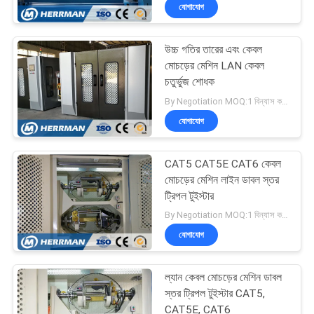
যোগাযোগ
নিয়ন্ত্রণ
উচ্চ গতির তারের এবং কেবল
যোগাযোগ
46
মোচড়ের মেশিন LAN কেবল
করুন
চতুর্ভুজ শোধক
ফাইবার অপটিক ক্যাবল
By Negotiation MOQ:1 বিন্যাস করুন
মেকিং মেশিন
যোগাযোগ
খবর
CAT5 CAT5E CAT6 কেবল
উদ্ধৃতির
মোচড়ের মেশিন লাইন ডাবল স্তর
জন্য
ট্রিপল টুইস্টার
24
By Negotiation MOQ:1 বিন্যাস করুন
আবেদন
যোগাযোগ
তারের এক্সট্রুশন মেশিন
সাইট
ল্যান কেবল মোচড়ের মেশিন ডাবল
ম্যাপ
স্তর ট্রিপল টুইস্টার CAT5,
CAT5E, CAT6