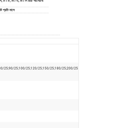
ি, টি / টি, ডি / এ, ডি / পি Ne আলোচনা
ট প্রতি মাসে
0/25;90/25;100/25;120/25;150/25;180/25;200/25