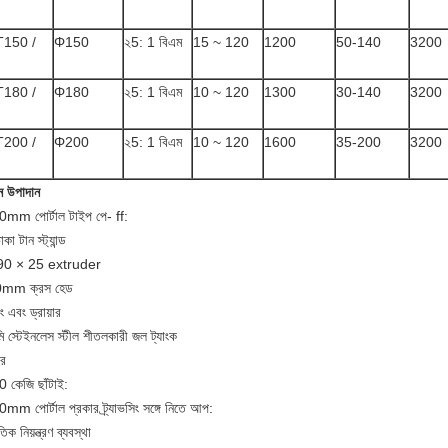
150 /
Φ150
২5: 1 বিএম
15 ~ 120
1200
50-140
3200
180 /
Φ180
২5: 1 বিএম
10 ~ 120
1300
30-140
3200
200 /
Φ200
২5: 1 বিএম
10 ~ 120
1600
35-200
3200
ন উপাদান
mm পোর্টাল টাইপ পে- ff:
াকা টান স্ট্যান্ড
90 × 25 extruder
mm ক্রস হেড
 এবং ড্রায়ার
ি স্টেইনলেস স্টীল শীতলকারী জল ট্যাংক
ার
 কেজি ছাঁটাই:
mm পোর্টাল প্রকার ট্র্যাভসিং সঙ্গে নিতে আপ:
তিক নিয়ন্ত্রণ ব্যবস্থা