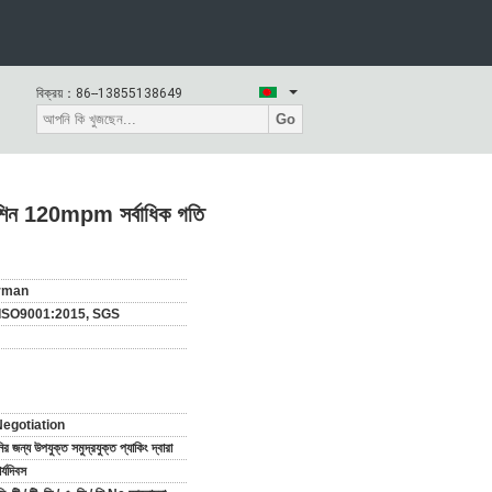
বিক্রয়：
86--13855138649
Go
মেশিন 120mpm সর্বাধিক গতি
rman
 ISO9001:2015, SGS
egotiation
র জন্য উপযুক্ত সমুদ্রযুক্ত প্যাকিং দ্বারা
্যদিবস