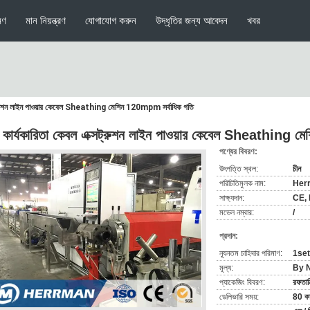
মণ
মান নিয়ন্ত্রণ
যোগাযোগ করুন
উদ্ধৃতির জন্য আবেদন
খবর
্সট্রুশন লাইন পাওয়ার কেবেল Sheathing মেশিন 120mpm সর্বাধিক গতি
চ কার্যকারিতা কেবল এক্সট্রুশন লাইন পাওয়ার কেবেল Sheathing 
পণ্যের বিবরণ:
উৎপত্তি স্থল:
চীন
পরিচিতিমুলক নাম:
Her
সাক্ষ্যদান:
CE,
মডেল নম্বার:
/
প্রদান:
ন্যূনতম চাহিদার পরিমাণ:
1set
মূল্য:
By N
প্যাকেজিং বিবরণ:
রফতানি
ডেলিভারি সময়:
80 কার