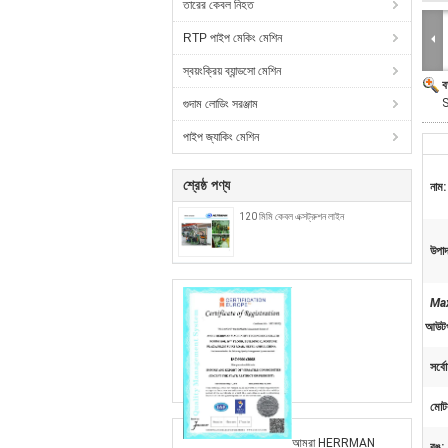
তারের কেবল নিহত
RTP পাইপ মেকিং মেশিন
স্বয়ংক্রিয় ব্যান্ডসো মেশিন
ব
S
গুদাম লোডিং সরঞ্জাম
পাইপ জ্যাকিং মেশিন
শ্রেষ্ঠ পণ্য
নাম:
120 মিমি কেবল এক্সট্রুশন লাইন
উপাদ
Ma
আউটপ
সর্ব
মোট
আমরা HERRMAN
রঙ: