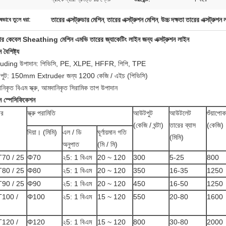
তারের এক্সট্রুডার মেশিন
তারের এক্সট্রুশন মেশিন
উচ্চ দক্ষতা তারের এক্সট্রুশন
ষভাবে তুলে ধরা:
,
,
়ার কেবেল Sheathing মেশিন এমভি তারের জ্যাকেটিং লাইন জন্য এক্সট্রুশন লাইন
 বৈশিষ্ট্য
uding উপাদান: পিভিসি, PE, XLPE, HFFR, পিপি, TPE
ুট: 150mm Extruder জন্য 1200 কেজি / এইচ (পিভিসি)
নিকৃত বিএম স্ক্রু, আমদানিকৃত সিরামিক তাপ উপাদান
ন স্পেসিফিকেশন
ার
স্ক্রু পরামিতি
আউটপুট
আউটলেট
শুঁয়াপোক
(কেজি / ঘন্টা)
তারের ব্যাস
(কেজি)
দিয়া। (মিমি)
এল / ডি
ঘূর্ণায়মান গতি
(মিমি)
অনুপাত
(মি / মি)
70 / 25
Φ70
২5: 1 বিএম
20 ~ 120
300
5-25
800
80 / 25
Φ80
২5: 1 বিএম
20 ~ 120
350
16-35
1250
90 / 25
Φ90
২5: 1 বিএম
20 ~ 120
450
16-50
1250
100 /
Φ100
২5: 1 বিএম
15 ~ 120
550
20-80
1600
120 /
Φ120
২5: 1 বিএম
15 ~ 120
800
30-80
2000