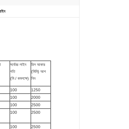
 লাইন
া
সর্বোচ্চ লাইন
রিল আকার
গতি
(মিমি) আপ
(মি / কমপক্ষে)
নিন
100
1250
100
2000
100
2500
100
2500
100
2500