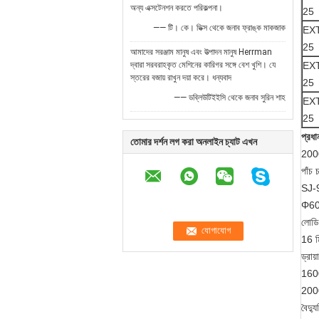
অন্য এক্সটেনশন করতে পরিকল্পনা।
25
—— টি। কে। ডিক্স থেকে জনাব ফ্রাঙ্ক মাকজাক
EXT
25
আমাদের সরঞ্জাম মানুষ এবং উত্পাদন মানুষ Herrman
দ্বারা সরবরাহকৃত মেশিনের কারিগর সঙ্গে বেশ খুশি। যে
EXT
স্তরের বজায় রাখুন দয়া করে। ধন্যবাদ
25
—— ডব্লিউটিইইসি থেকে জনাব সুরিন শাহ
EXT
25
প্রধা
তোমার দর্শন লগ করা অনলাইন চ্যাট এখন
2000
পাঁচ চ
SJ-
Φ60
লোডিং
16 ম
ড্রায়
1600
2000
বৈদ্যু