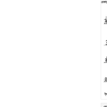
রেফার
ট্
যো