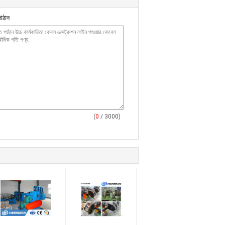
াঠান
(
0
/ 3000)