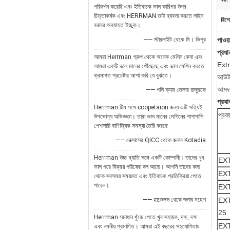
পরিদর্শন করেছি এবং ইতিবাচক ভাল কারিগর উপর
চিত্তাকর্ষক এবং HERRMAN তাই ব্যবসা করতে লাইন
বিশে
বরাবর অব্যাহত ইচ্ছুক।
—— স্টারলাইট থেকে মি। ভিপুর
পাওয
প্রধান
আমরা Herrman গ্রুপ থেকে অনেক মেশিন কেনা এবং
Extr
আমরা একটি ভাল মানের পৌঁছেছে এবং ভাল মেশিন করতে
ক্রমাগত প্রচেষ্টার আশা করি যে বুঝতে।
আউটপ
আমদা
—— পলি ক্যাব জেলার রাজুরকে
প্রধা
Herrman টিম সঙ্গে coopetaion জন্য এটি সত্যিই
প্রক
উপভোগ্য অভিজ্ঞতা। তারা ভাল মানের মেশিনের পাশাপাশি
পেশাদারী বাণিজ্যিক সমস্যা তৈরি করছে
—— নেক্সাসের QICC থেকে জনাব Kotadia
Herrman উচ্চ খ্যাতি সঙ্গে একটি কোম্পানী। তাদের খুব
EXT
ভাল পরে বিক্রয় পরিষেবা দল আছে। আপনি তাদের কাছ
EXT
থেকে সবসময় সময়মত এবং ইতিবাচক প্রতিক্রিয়া পেতে
পারেন।
EXT
—— হাভেলস থেকে জনাব মহেশ
EXT
25
Herrman সমাধান খুঁজে পেতে খুব সহায়ক, দক্ষ, দক্ষ
EXT
এবং নমনীয় প্রমাণিত। আমরা এই বছরের সহযোগিতায়