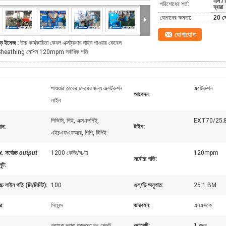
এল / স
পরিশোধের শর্ত:
দ্বারা
যোগানের ক্ষমতা:
20 সে
যোগাযোগ
ড় ইমেজ :
উচ্চ কার্যকারিতা কেবল এক্সট্রুশন লাইন পাওয়ার কেবেল
heathing মেশিন 120mpm সর্বাধিক গতি
পাওয়ার তারের চাদরের জন্য এক্সট্রুশন
এক্সট্রুশন
আবেদন:
লাইন
পিভিসি, পিই, এক্সএলপিই,
EXT70/25;8
ান:
টাইপ:
এইচএফএফআর, পিপি, টিপিই
x.
সর্বোচ্চ
output
1200 কেজি/ঘণ্টা
120mpm
সর্বোচ্চ গতি:
ুট
:
োচ্চ লাইন গতি (মি/মিনিট):
100
এল/ডি অনুপাত:
25:1 BM
র:
সিমেন্স
ভারবহন:
এনএসকে
গ্রাহক দ্বারা প্রদত্ত রঙ প্লেট
ওয়ারেন্টি:
1 বছর