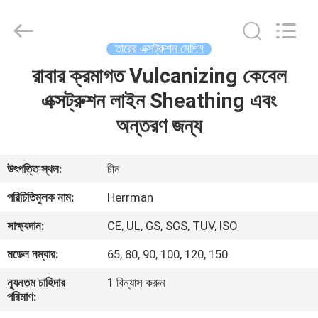
Machinery
Co.,ltd.
All
Rights
Reserved.
তারের এক্সট্রুশন মেশিন
Developed
by
ECER
রাবার ক্রমাগত Vulcanizing কেবেল
বাড়ি
এক্সট্রুশন লাইন Sheathing এবং
পণ্য
অন্তরণ জন্য
আমাদের
উৎপত্তি স্থল:
চীন
সম্পর্কে
পরিচিতিমুলক নাম:
Herrman
সাক্ষ্যদান:
CE, UL, GS, SGS, TUV, ISO
কারখানা
মডেল নম্বার:
65, 80, 90, 100, 120, 150
ভ্রমণ
ন্যূনতম চাহিদার
1 বিন্যাস করুন
পরিমাণ:
মান