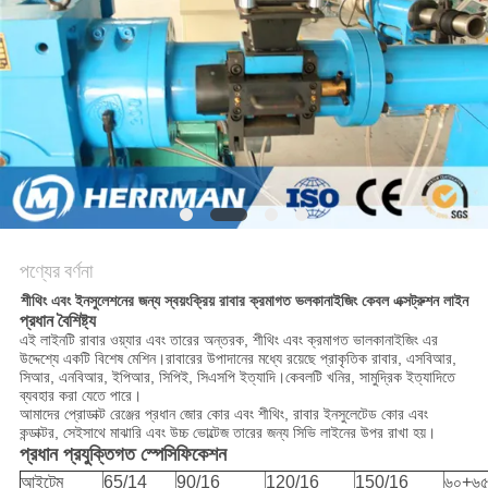
গোপনীয়তা
নীতি
পণ্যের বর্ণনা
শীথিং এবং ইনসুলেশনের জন্য স্বয়ংক্রিয় রাবার ক্রমাগত ভলকানাইজিং কেবল এক্সট্রুশন লাইন
প্রধান বৈশিষ্ট্য
এই লাইনটি রাবার ওয়্যার এবং তারের অন্তরক, শীথিং এবং ক্রমাগত ভালকানাইজিং এর
উদ্দেশ্যে একটি বিশেষ মেশিন।রাবারের উপাদানের মধ্যে রয়েছে প্রাকৃতিক রাবার, এসবিআর,
সিআর, এনবিআর, ইপিআর, সিপিই, সিএসপি ইত্যাদি।কেবলটি খনির, সামুদ্রিক ইত্যাদিতে
ব্যবহার করা যেতে পারে।
আমাদের প্রোডাক্ট রেঞ্জের প্রধান জোর কোর এবং শীথিং, রাবার ইনসুলেটেড কোর এবং
কন্ডাক্টর, সেইসাথে মাঝারি এবং উচ্চ ভোল্টেজ তারের জন্য সিভি লাইনের উপর রাখা হয়।
প্রধান প্রযুক্তিগত স্পেসিফিকেশন
আইটেম
65/14
90/16
120/16
150/16
৬০+৬