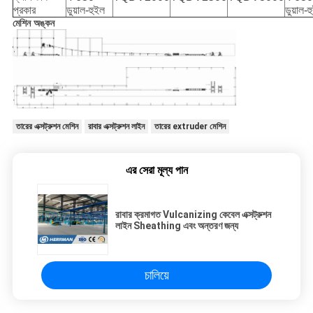
প্রকার
ডুয়াল-হুইল
ডুয়াল-হ
মেশিন অঙ্কন
তারের এক্সট্রুশন মেশিন
রাবার এক্সট্রুশন লাইন
তারের extruder মেশিন
এর সেরা মূল্য পান
রাবার ক্রমাগত Vulcanizing কেবেল এক্সট্রুশন
লাইন Sheathing এবং অন্তরণ জন্য
চালিয়ে