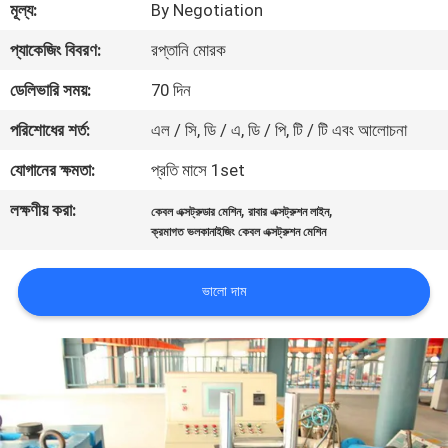
মূল্য:
By Negotiation
নিয়ন্ত্রণ
প্যাকেজিং বিবরণ:
রপ্তানি মোরক
যোগাযোগ
ডেলিভারি সময়:
70 দিন
করুন
পরিশোধের শর্ত:
এল / সি, ডি / এ, ডি / পি, টি / টি এবং আলোচনা
যোগানের ক্ষমতা:
প্রতি মাসে 1set
খবর
লক্ষণীয় করা:
,
,
কেবল এক্সট্রুডার মেশিন
রাবার এক্সট্রুশন লাইন
ক্রমাগত ভলকানাইজিং কেবল এক্সট্রুশন মেশিন
উদ্ধৃতির
জন্য
ভালো দাম
আবেদন
সাইট
ম্যাপ