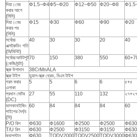
দিয়া।বের
Φ1.5~Φ4
Φ5~Φ20
Φ12~Φ50
Φ20~Φ8
Φ1.5
করার আগে
(মিমি)
দিয়া।বের
Φ15
Φ30
Φ60
Φ90
Φ20
করার পর
(মিমি)
সর্বোচ্চ
40
30
30
20
40
এক্সট্রুডিং গতি
(মি/মিনিট)
সর্বোচ্চআউটপুট
70
150
380
550
60+7
(কেজি/ঘন্টা)
স্ক্রু উপাদান
38CrMnALA
স্ক্রু টাইপ
ডুয়াল-স্ক্রু থ্রেড, বিএম টাইপ
গরম করার
5
5
6
6
৫+৫
এলাকা
প্রধান মোটর
27
55
110
132
২৭+২
(DC)
ভালকানাইজিং
60
84
84
84
60
পাইপের দৈর্ঘ্য
(মি)
P/O রিল
Φ630
Φ1600
Φ2500
Φ2500
Φ630
T/U রিল
Φ630
Φ2500
Φ3150
Φ3150
Φ630
ক্যাপস্টান
Φ630
TQDV2000
TQDV2500
TQDV3000
Φ630