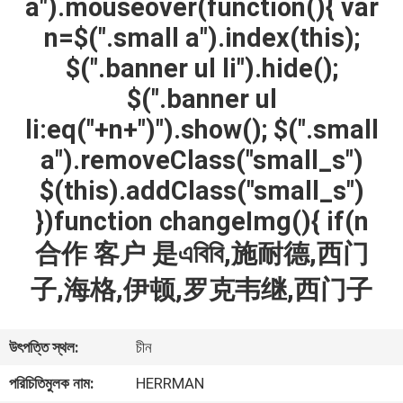
a").mouseover(function(){ var
নিয়ন্ত্রণ
n=$(".small a").index(this);
$(".banner ul li").hide();
যোগাযোগ
$(".banner ul
করুন
li:eq("+n+")").show(); $(".small
a").removeClass("small_s")
খবর
$(this).addClass("small_s")
})function changeImg(){ if(n
উদ্ধৃতির
合作 客户 是এবিবি,施耐德,西门
জন্য
子,海格,伊顿,罗克韦继,西门子
আবেদন
সাইট
উৎপত্তি স্থল:
চীন
ম্যাপ
পরিচিতিমুলক নাম:
HERRMAN