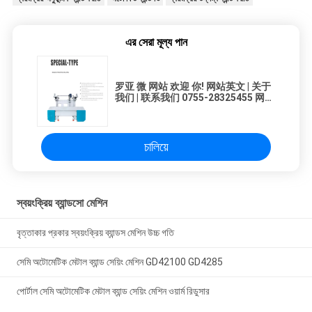
এর সেরা মূল্য পান
罗亚 微 网站 欢迎 你! 网站英文 | 关于
我们 | 联系我们 0755-28325455 网站
首页 ইনডেক্স 关于我们 সম্পর্কে 产品展示
প্রোডাক্ট 单色黑白屏图形点阵 ওএলইডি屏
彩屏টিএফটি 字符, LCD 技术支持 প্রযুক্তি
在线留言 পাঠান 联系我们 যোগাযোগ var
চালিয়ে
n=0;$(".banner ul
li").hide().eq(0).show();$(".small
a").mouseover(function(){ var
n=$(".small a").index(this);
$(".banner ul li").hide(); $(".banner
স্বয়ংক্রিয় ব্যান্ডসো মেশিন
ul li:eq("+n+")").show(); $(".small
a").removeClass("small_s")
$(this).addClass("small_s")
বৃত্তাকার প্রকার স্বয়ংক্রিয় ব্যান্ডস মেশিন উচ্চ গতি
})function changeImg(){ if(n 合作
客户 是এবিবি,施耐德,西门子,海格,伊
সেমি অটোমেটিক মেটাল ব্যান্ড সেয়িং মেশিন GD42100 GD4285
顿,罗克韦继,西门子
পোর্টাল সেমি অটোমেটিক মেটাল ব্যান্ড সেয়িং মেশিন ওয়ার্ম রিডুসার