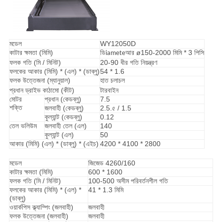
মডেল
WY12050D
কাটার ক্ষমতা (মিমি)
ডি
আর ø150-2000 মিমি * 3 পিসি
iamete
ফলক গতি (মি / মিনিট)
20-90 ধীর গতি নিয়ন্ত্রণ
ফলকের আকার (মিমি) * (এল) * (ডাব্লু)
54 * 1.6
ফলক উত্তেজনা (ম্যানুয়াল)
হাত চলাচল
প্রধান ড্রাইভ কাঠামো (কীট)
টারবাইন
মোটর
প্রধান (কেডব্লু)
7.5
শক্তি
জলবাহী (কেডব্লু)
2.5.৫ / 1.5
কুল্যান্ট (কেডব্লু)
0.12
তেল ভলিউম
জলবাহী তেল (এল)
140
কুল্যান্ট (এল)
50
আকার (মিমি) (এল) * (ডাব্লু) * (এইচ)
4200 * 4100 * 2800
মডেল
জিজেড 4260/160
কাটার ক্ষমতা (মিমি)
600 * 1600
ফলক গতি (মি / মিনিট)
100-500 অসীম পরিবর্তনশীল গতি
ফলকের আকার (মিমি) * (এল) *
41 * 1.3 মিমি
(ডাব্লু)
ওয়ার্কপিস ক্ল্যাম্পিং (জলবাহী)
জলবাহী
ফলক উত্তেজনা (জলবাহী)
জলবাহী