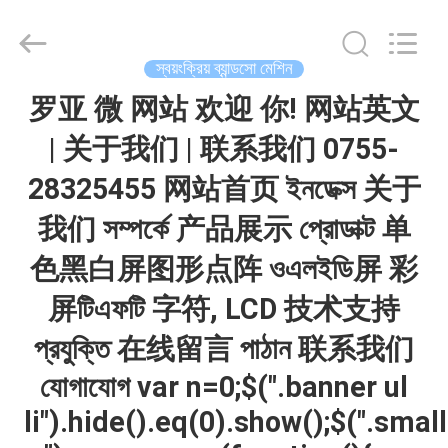
Machinery
Co.,ltd.
All
Rights
Reserved.
স্বয়ংক্রিয় ব্যান্ডসো মেশিন
Developed
by
বাড়ি
罗亚 微 网站 欢迎 你! 网站英文
ECER
| 关于我们 | 联系我们 0755-
পণ্য
28325455 网站首页 ইনডেক্স 关于
我们 সম্পর্কে 产品展示 প্রোডাক্ট 单
আমাদের
色黑白屏图形点阵 ওএলইডি屏 彩
সম্পর্কে
屏টিএফটি 字符, LCD 技术支持
কারখানা
প্রযুক্তি 在线留言 পাঠান 联系我们
ভ্রমণ
যোগাযোগ var n=0;$(".banner ul
li").hide().eq(0).show();$(".small
মান