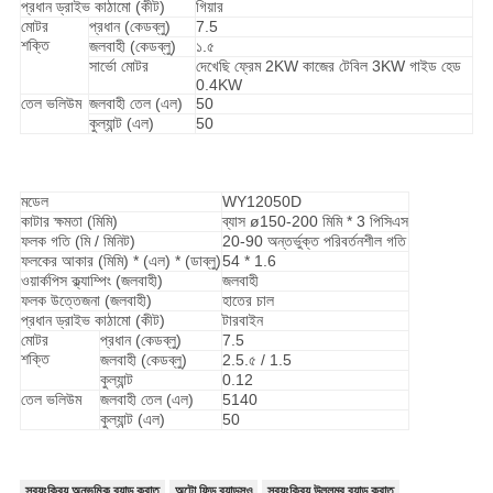
প্রধান ড্রাইভ কাঠামো (কীট)
গিয়ার
মোটর
প্রধান (কেডব্লু)
7.5
শক্তি
জলবাহী (কেডব্লু)
১.৫
সার্ভো মোটর
দেখেছি ফ্রেম 2KW কাজের টেবিল 3KW গাইড হেড
0.4KW
তেল ভলিউম
জলবাহী তেল (এল)
50
কুল্যান্ট (এল)
50
মডেল
WY12050D
কাটার ক্ষমতা (মিমি)
ব্যাস ø150-200 মিমি * 3 পিসিএস
ফলক গতি (মি / মিনিট)
20-90 অন্তর্ভুক্ত পরিবর্তনশীল গতি
ফলকের আকার (মিমি) * (এল) * (ডাব্লু)
54 * 1.6
ওয়ার্কপিস ক্ল্যাম্পিং (জলবাহী)
জলবাহী
ফলক উত্তেজনা (জলবাহী)
হাতের চাল
প্রধান ড্রাইভ কাঠামো (কীট)
টারবাইন
মোটর
প্রধান (কেডব্লু)
7.5
শক্তি
জলবাহী (কেডব্লু)
2.5.৫ / 1.5
কুল্যান্ট
0.12
তেল ভলিউম
জলবাহী তেল (এল)
5140
কুল্যান্ট (এল)
50
স্বয়ংক্রিয় অনুভূমিক ব্যান্ড করাত
অটো ফিড ব্যান্ডসও
স্বয়ংক্রিয় উল্লম্ব ব্যান্ড করাত