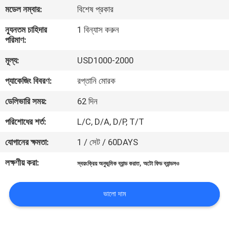
মডেল নম্বার:
বিশেষ প্রকার
গোপনীয়তা
ন্যূনতম চাহিদার
1 বিন্যাস করুন
নীতি
পরিমাণ:
মূল্য:
USD1000-2000
প্যাকেজিং বিবরণ:
রপ্তানি মোরক
ডেলিভারি সময়:
62 দিন
পরিশোধের শর্ত:
L/C, D/A, D/P, T/T
যোগানের ক্ষমতা:
1 / সেট / 60DAYS
লক্ষণীয় করা:
,
স্বয়ংক্রিয় অনুভূমিক ব্যান্ড করাত
অটো ফিড ব্যান্ডসও
ভালো দাম