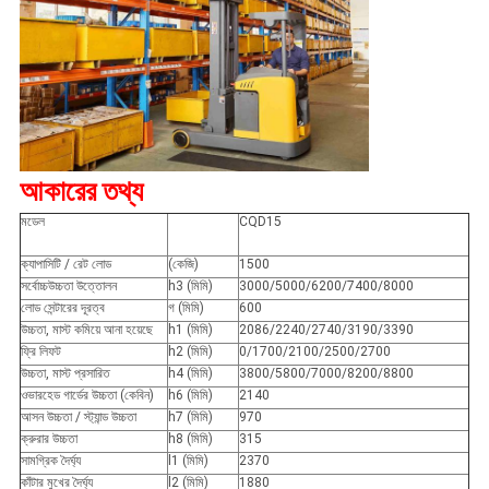
আকারের তথ্য
মডেল
CQD15
ক্যাপাসিটি / রেট লোড
(কেজি)
1500
সর্বোচ্চউচ্চতা উত্তোলন
h3 (মিমি)
3000/5000/6200/7400/8000
লোড সেন্টারের দূরত্ব
গ (মিমি)
600
উচ্চতা, মাস্ট কমিয়ে আনা হয়েছে
h1 (মিমি)
2086/2240/2740/3190/3390
ফ্রি লিফট
h2 (মিমি)
0/1700/2100/2500/2700
উচ্চতা, মাস্ট প্রসারিত
h4 (মিমি)
3800/5800/7000/8200/8800
ওভারহেড গার্ডের উচ্চতা (কেবিন)
h6 (মিমি)
2140
আসন উচ্চতা / স্ট্যান্ড উচ্চতা
h7 (মিমি)
970
ক্রুরার উচ্চতা
h8 (মিমি)
315
সামগ্রিক দৈর্ঘ্য
l1 (মিমি)
2370
কাঁটার মুখের দৈর্ঘ্য
l2 (মিমি)
1880