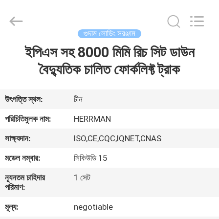
Herrman
Machinery
Co.,ltd.
All
Rights
গুদাম লোডিং সরঞ্জাম
Reserved.
Developed
by
ইপিএস সহ 8000 মিমি রিচ সিট ডাউন
বাড়ি
ECER
বৈদ্যুতিক চালিত ফোর্কলিফ্ট ট্রাক
পণ্য
উৎপত্তি স্থল:
চীন
আমাদের
পরিচিতিমুলক নাম:
HERRMAN
সম্পর্কে
সাক্ষ্যদান:
ISO,CE,CQC,IQNET,CNAS
মডেল নম্বার:
সিকিউডি 15
কারখানা
ন্যূনতম চাহিদার
1 সেট
ভ্রমণ
পরিমাণ:
মূল্য:
negotiable
মান