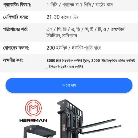
প্যাকেজিং বিবরণ:
1 পিসি / প্যালেট বা 1 পিসি / কাঠের বাক্স
নিয়ন্ত্রণ
ডেলিভারি সময়:
21-30 কাজের দিন
যোগাযোগ
পরিশোধের শর্ত:
এল / সি, ডি / এ, ডি / পি, টি / টি, ও / ওয়েস্টার্ন
ইউনিয়ন, মানিগ্রাম
করুন
যোগানের ক্ষমতা:
200 ইউনিট / ইউনিট প্রতি মাসে
খবর
লক্ষণীয় করা:
,
8000 মিমি বৈদ্যুতিক ফর্কলিফ্ট ট্রাক
8000 মিমি বৈদ্যুতিক চালিত ফর্কলিফ্ট
,
ইপিএস বৈদ্যুতিন বসে ফর্কলিফ্ট
উদ্ধৃতির
ভালো দাম
জন্য
আবেদন
সাইট
ম্যাপ