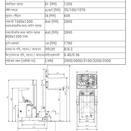
সামগ্রিক প্রস্থ
b1 (মিমি)
1200
কাঁটা মাত্রা
s/e/l (মিমি)
35/100/1070
দূরত্ব পৌঁছান
l4 (মিমি)
600
প্যালেট 1000x1200
Ast (মিমি)
2800
ক্রসওয়েগুলির জন্য আইল প্রস্থ
প্যালেটগুলির জন্য আইল প্রস্থ
Ast (মিমি)
2890
800x1200 দৈর্ঘ্য
ঘূর্ণন ব্যাসার্ধ
ওয়া (মিমি)
1780
ভ্রমণের গতি, লাদেন / আনডেন
কিমি/ঘন্টা
8/8.3
উত্তোলনের গতি, লাদেন / আনডেন
মাইক্রোসফট
0.45/0.36
পরিষেবা ওজন (ব্যাটারি সহ)
(কেজি)
2900/3000/3100/3200/3300