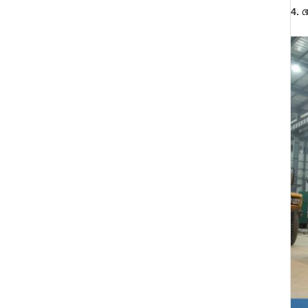
4. রে