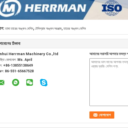
,
,
যাগ:
তামা তারের অঙ্কন মেশিন
টেলিগ্রাম অঙ্কন সরঞ্জাম
তারের অঙ্কন মেশিন
গাযোগের ঠিকানা
nhui Herrman Machinery Co.,ltd
আমাদের সরাসরি আপনার তদন্ত প
যক্তি যোগাযোগ:
Ms. April
েল:
+86-13855138649
যাক্স:
86-551-65667528