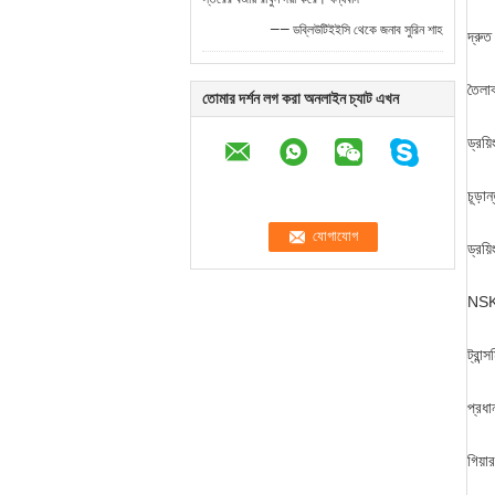
—— ডব্লিউটিইইসি থেকে জনাব সুরিন শাহ
দ্রুত
তৈলা
তোমার দর্শন লগ করা অনলাইন চ্যাট এখন
ড্রয
চূড়
ড্রয়
NSK
ট্রান
প্রধা
গিয়া