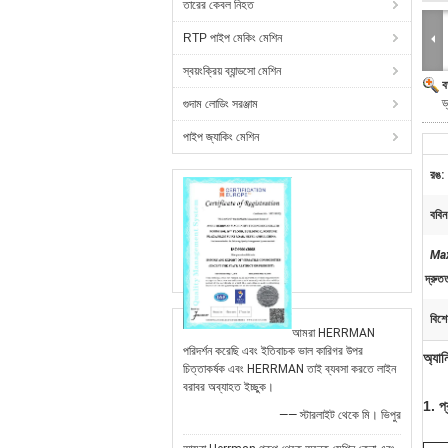
তারের কেবল নিহত
RTP পাইপ মেকিং মেশিন
স্বয়ংক্রিয় ব্যান্ডসো মেশিন
ব
ড
গুদাম লোডিং সরঞ্জাম
পাইপ জ্যাকিং মেশিন
রঙ:
ববিন
Ma
দ্রুত
বিশে
আমরা HERRMAN
পরিদর্শন করেছি এবং ইতিবাচক ভাল কারিগর উপর
অ্যান
চিত্তাকর্ষক এবং HERRMAN তাই ব্যবসা করতে লাইন
বরাবর অব্যাহত ইচ্ছুক।
1. প্
—— স্টারলাইট থেকে মি। ভিপুর