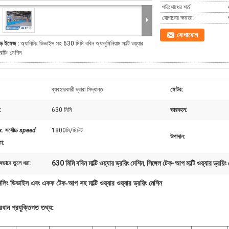
পরিশোধের শর্ত:
যোগানের ক্ষমতা:
যোগাযোগ
ড় ইমেজ :
অ্যানিলিং ডিভাইস সহ 630 মিমি ববিন অ্যালুমিনিয়াম মাল্টি ওয়্যার
্রয়িং মেশিন
ব্যবহারকারী দ্বারা সিদ্ধান্ত
মোটর:
:
630 মিমি
ভারবহন:
x.
সর্বোচ্চ
speed
1800মি/মিনিট
উপাদান:
তা
:
630 মিমি ববিন মাল্টি ওয়্যার ড্রয়িং মেশিন
সিঙ্গেল টেক-আপ মাল্টি ওয়্যার ড্রয়িং
ষভাবে তুলে ধরা:
,
িলিং ডিভাইস এবং একক টেক-আপ সহ মাল্টি ওয়্যার ওয়্যার ড্রয়িং মেশিন
রধান প্রযুক্তিগত তথ্য: