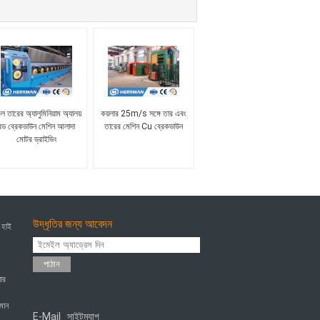
ল তারের অ্যালুমিনিয়াম অ্যালয়
কয়লার 25m/s সঙ্গে তার এবং
রড ব্রেকডাউন মেশিন আলাদা
তারের মেশিন Cu ব্রেকডাউন
মোটর ড্রাইভিং
উদ্ধৃতির জন্য আবেদন
 হাই
পাঠান
ার
হমান
E-Mail
সাইটম্যাপ
|