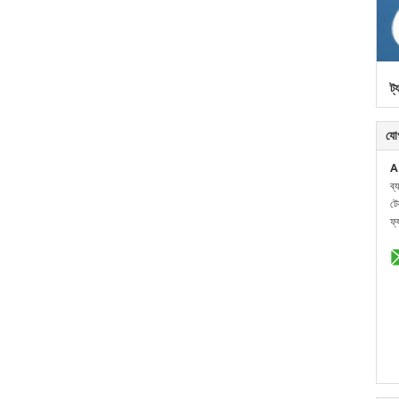
ট্
যো
A
ব্
ট
ফ্