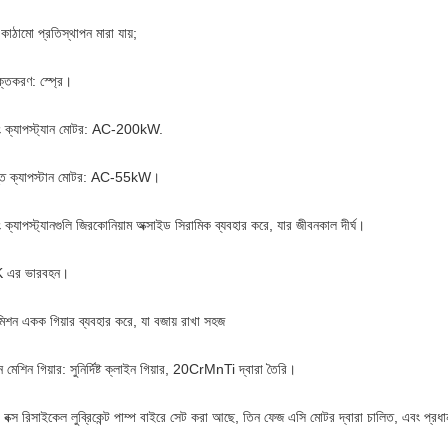
 কাঠামো প্রতিস্থাপন মারা যায়;
ক্তকরণ: স্প্রে।
়িং ক্যাপস্ট্যান মোটর: AC-200kW.
ান্ত ক্যাপস্টান মোটর: AC-55kW।
িং ক্যাপস্ট্যানগুলি জিরকোনিয়াম অক্সাইড সিরামিক ব্যবহার করে, যার জীবনকাল দীর্ঘ।
 এর ভারবহন।
্সমিশন একক গিয়ার ব্যবহার করে, যা বজায় রাখা সহজ
ন মেশিন গিয়ার: সুনির্দিষ্ট ক্লাইন গিয়ার, 20CrMnTi দ্বারা তৈরি।
র বক্স রিসাইকেল লুব্রিকেন্ট পাম্প বাইরে সেট করা আছে, তিন ফেজ এসি মোটর দ্বারা চালিত, এবং প্রধ