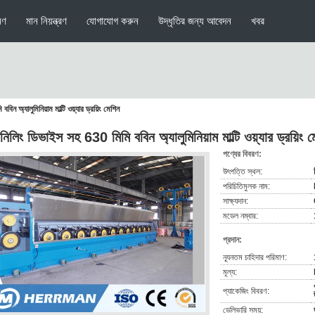
মণ
মান নিয়ন্ত্রণ
যোগাযোগ করুন
উদ্ধৃতির জন্য আবেদন
খবর
ন অ্যালুমিনিয়াম মাল্টি ওয়্যার ড্রয়িং মেশিন
ানিলিং ডিভাইস সহ 630 মিমি ববিন অ্যালুমিনিয়াম মাল্টি ওয়্যার ড্রয়িং 
পণ্যের বিবরণ:
উৎপত্তি স্থল:
পরিচিতিমুলক নাম:
সাক্ষ্যদান:
মডেল নম্বার:
প্রদান:
ন্যূনতম চাহিদার পরিমাণ:
মূল্য:
প্যাকেজিং বিবরণ:
ডেলিভারি সময়: