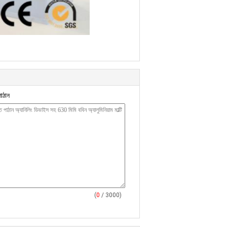
াঠান
(
0
/ 3000)