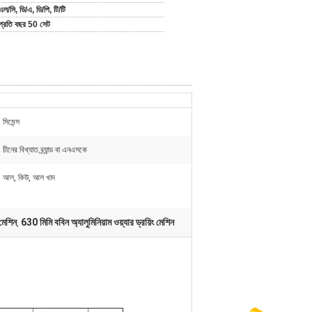
এল/সি, ডি/এ, ডি/পি, টি/টি
প্রতি বছর 50 সেট
সিমেন্স
চীনের বিখ্যাত ব্র্যান্ড বা এনএসকে
আল, কিউ, আল খাদ
 মেশিন
630 মিমি ববিন অ্যালুমিনিয়াম ওয়্যার ড্রয়িং মেশিন
,