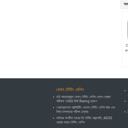
অন্
C
জন্
কেবল টেস্টিং মেশিন
হাই পারফরম্যান্স কেবল টেস্টিং মেশিন কেবল ফ্লেক্স
পরীক্ষক 1000 মিমি flexing ভ্রমণ
প্রোগ্রামেবল আল্টারিটিং কেবেল টেস্টিং মেশিন উচ্চ এবং
নিম্ন তাপমাত্রা পরীক্ষা চেম্বার
ফাইবার অপটিক তারের টর্চ টেস্টিং যন্ত্রপাতি, ADSS
ওয়্যার বন্ধন টেস্টিং মেশিন