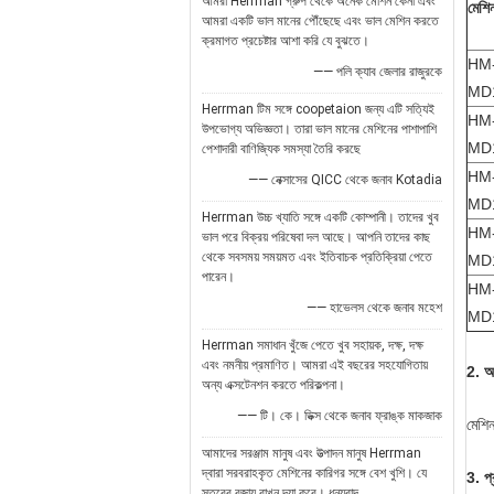
আমরা Herrman গ্রুপ থেকে অনেক মেশিন কেনা এবং
মেশি
আমরা একটি ভাল মানের পৌঁছেছে এবং ভাল মেশিন করতে
ক্রমাগত প্রচেষ্টার আশা করি যে বুঝতে।
HM
—— পলি ক্যাব জেলার রাজুরকে
MD
Herrman টিম সঙ্গে coopetaion জন্য এটি সত্যিই
HM
উপভোগ্য অভিজ্ঞতা। তারা ভাল মানের মেশিনের পাশাপাশি
MD
পেশাদারী বাণিজ্যিক সমস্যা তৈরি করছে
HM
—— নেক্সাসের QICC থেকে জনাব Kotadia
MD
Herrman উচ্চ খ্যাতি সঙ্গে একটি কোম্পানী। তাদের খুব
HM
ভাল পরে বিক্রয় পরিষেবা দল আছে। আপনি তাদের কাছ
থেকে সবসময় সময়মত এবং ইতিবাচক প্রতিক্রিয়া পেতে
MD
পারেন।
HM
—— হাভেলস থেকে জনাব মহেশ
MD
Herrman সমাধান খুঁজে পেতে খুব সহায়ক, দক্ষ, দক্ষ
এবং নমনীয় প্রমাণিত। আমরা এই বছরের সহযোগিতায়
2. আ
অন্য এক্সটেনশন করতে পরিকল্পনা।
—— টি। কে। ডিক্স থেকে জনাব ফ্রাঙ্ক মাকজাক
মেশি
আমাদের সরঞ্জাম মানুষ এবং উত্পাদন মানুষ Herrman
দ্বারা সরবরাহকৃত মেশিনের কারিগর সঙ্গে বেশ খুশি। যে
3. প্
স্তরের বজায় রাখুন দয়া করে। ধন্যবাদ