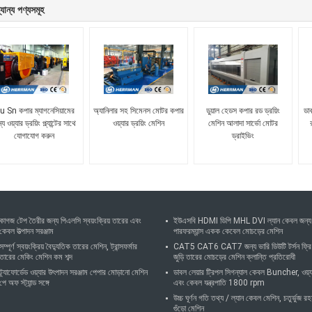
যান্য পণ্যসমূহ
u Sn কপার ম্যাগনেসিয়ামের
অ্যানিলার সহ সিমেনস মোটর কপার
ডুয়াল হেডস কপার রড ড্রয়িং
ডাব
য ওয়্যার ড্রয়িং প্ল্যান্টের সাথে
ওয়্যার ড্রয়িং মেশিন
মেশিন আলাদা সার্ভো মোটর
যোগাযোগ করুন
ড্রাইভিং
কাগজ টেপ তৈরীর জন্য পিএলসি স্বয়ংক্রিয় তারের এবং
ইউএসবি HDMI ডিপি MHL DVI ল্যান কেবল জন্য
কেবল উত্পাদন সরঞ্জাম
পারফরম্যান্স একক কেবেল মোচড়ের মেশিন
সম্পূর্ণ স্বয়ংক্রিয় বৈদ্যুতিক তারের মেশিন, ট্রান্সফর্মার
CAT5 CAT6 CAT7 জন্য ভারি ডিউটি ​​টর্সন ফ্রি
তারের মেকিং মেশিন কম শব্দ
জুড়ি তারের মোচড়ের মেশিন ক্লান্তি প্রতিরোধী
ট্র্যাফোর্ডেড ওয়্যার উৎপাদন সরঞ্জাম পেপার মোড়ানো মেশিন
ডাবল লেয়ার ট্রিপল সিগন্যাল কেবল Buncher, ওয়্য
পে অফ স্ট্যান্ড সঙ্গে
এবং কেবল যন্ত্রপাতি 1800 rpm
উচ্চ ঘূর্ণন গতি তথ্য / ল্যান কেবল মেশিন, চতুর্ভুজ র
গুঁড়ো মেশিন