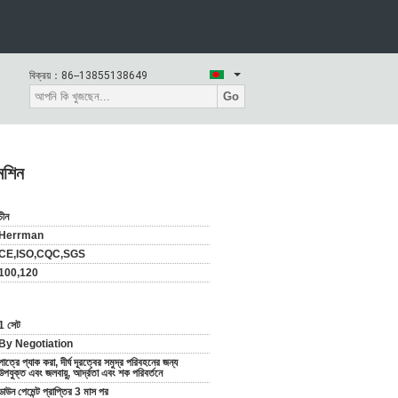
বিক্রয়：
86--13855138649
Go
মেশিন
চীন
Herrman
CE,ISO,CQC,SGS
100,120
1 সেট
By Negotiation
পাত্রে প্যাক করা, দীর্ঘ দূরত্বের সমুদ্র পরিবহনের জন্য
উপযুক্ত এবং জলবায়ু, আর্দ্রতা এবং শক পরিবর্তনে
ডাউন পেমেন্ট প্রাপ্তির 3 মাস পর