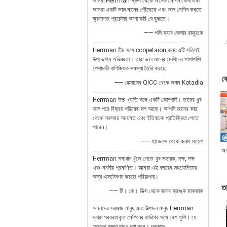
আমরা Herrman গ্রুপ থেকে অনেক মেশিন কেনা এবং
আমরা একটি ভাল মানের পৌঁছেছে এবং ভাল মেশিন করতে
ক্রমাগত প্রচেষ্টার আশা করি যে বুঝতে।
—— পলি ক্যাব জেলার রাজুরকে
.
Herrman টিম সঙ্গে coopetaion জন্য এটি সত্যিই
উপভোগ্য অভিজ্ঞতা। তারা ভাল মানের মেশিনের পাশাপাশি
পেশাদারী বাণিজ্যিক সমস্যা তৈরি করছে
কে
—— নেক্সাসের QICC থেকে জনাব Kotadia
Herrman উচ্চ খ্যাতি সঙ্গে একটি কোম্পানী। তাদের খুব
ভাল পরে বিক্রয় পরিষেবা দল আছে। আপনি তাদের কাছ
থেকে সবসময় সময়মত এবং ইতিবাচক প্রতিক্রিয়া পেতে
পারেন।
—— হাভেলস থেকে জনাব মহেশ
অন
Herrman সমাধান খুঁজে পেতে খুব সহায়ক, দক্ষ, দক্ষ
এবং নমনীয় প্রমাণিত। আমরা এই বছরের সহযোগিতায়
অন্য এক্সটেনশন করতে পরিকল্পনা।
ত
—— টি। কে। ডিক্স থেকে জনাব ফ্রাঙ্ক মাকজাক
আমাদের সরঞ্জাম মানুষ এবং উত্পাদন মানুষ Herrman
দ্বারা সরবরাহকৃত মেশিনের কারিগর সঙ্গে বেশ খুশি। যে
স্তরের বজায় রাখুন দয়া করে। ধন্যবাদ