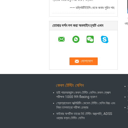
—— ডব্লিউটিইইসি থেকে জনাব সুরিন শাহ
ওয়
তোমার দর্শন লগ করা অনলাইন চ্যাট এখন
কেবল টেস্টিং মেশিন
হাই পারফরম্যান্স কেবল টেস্টিং মেশিন কেবল ফ্লেক্স
পরীক্ষক 1000 মিমি flexing ভ্রমণ
প্রোগ্রামেবল আল্টারিটিং কেবেল টেস্টিং মেশিন উচ্চ এবং
নিম্ন তাপমাত্রা পরীক্ষা চেম্বার
ফাইবার অপটিক তারের টর্চ টেস্টিং যন্ত্রপাতি, ADSS
ওয়্যার বন্ধন টেস্টিং মেশিন