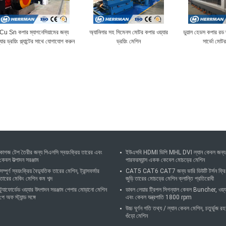
Cu Sn কপার ম্যাগনেসিয়ামের জন্য
অ্যানিলার সহ সিমেনস মোটর কপার ওয়্যার
ডুয়াল হেডস কপার রড 
্যার ড্রয়িং প্ল্যান্টের সাথে যোগাযোগ করুন
ড্রয়িং মেশিন
সার্ভো মোটর
কাগজ টেপ তৈরীর জন্য পিএলসি স্বয়ংক্রিয় তারের এবং
ইউএসবি HDMI ডিপি MHL DVI ল্যান কেবল জন্য
কেবল উত্পাদন সরঞ্জাম
পারফরম্যান্স একক কেবেল মোচড়ের মেশিন
সম্পূর্ণ স্বয়ংক্রিয় বৈদ্যুতিক তারের মেশিন, ট্রান্সফর্মার
CAT5 CAT6 CAT7 জন্য ভারি ডিউটি ​​টর্সন ফ্রি
তারের মেকিং মেশিন কম শব্দ
জুড়ি তারের মোচড়ের মেশিন ক্লান্তি প্রতিরোধী
ট্র্যাফোর্ডেড ওয়্যার উৎপাদন সরঞ্জাম পেপার মোড়ানো মেশিন
ডাবল লেয়ার ট্রিপল সিগন্যাল কেবল Buncher, ওয়্য
পে অফ স্ট্যান্ড সঙ্গে
এবং কেবল যন্ত্রপাতি 1800 rpm
উচ্চ ঘূর্ণন গতি তথ্য / ল্যান কেবল মেশিন, চতুর্ভুজ র
গুঁড়ো মেশিন