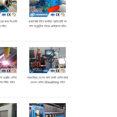
ংয়ের জন্য পিএলসি
ক্যাটেনারি টাইপ ক্লান্তি প্রতিরোধী সহ
শন লাইন
বাষ্প অনুভূমিক তারের এক্সট্রুশন লাইন
র্ক ওয়েল্ডিং মেশিন
স্বয়ংক্রিয় হেগেল আর্ম ঢালাই মেশিন HV
াল শিথিং পাইপ
কেবেল মেটাল Sheathing পাইপ
়ের জন্য
Armoring জন্য