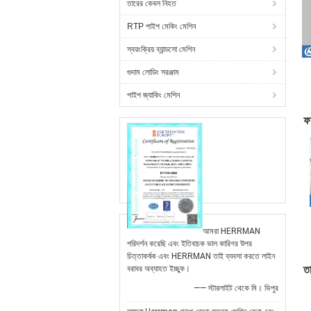
তারের কেবল নিহত
RTP পাইপ মেকিং মেশিন
স্বয়ংক্রিয় ব্যান্ডসো মেশিন
গুদাম লোডিং সরঞ্জাম
পাইপ জ্যাকিং মেশিন
ফ
আমরা HERRMAN
পরিদর্শন করেছি এবং ইতিবাচক ভাল কারিগর উপর
চিত্তাকর্ষক এবং HERRMAN তাই ব্যবসা করতে লাইন
বরাবর অব্যাহত ইচ্ছুক।
তা
—— স্টারলাইট থেকে মি। ভিপুর