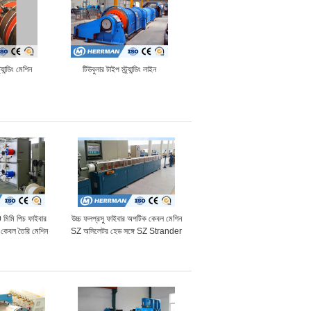
্যান্ডিং মেশিন
টিউবুলার টাইপ স্ট্র্যান্ডিং লাইন
মি পিচ ফাইবার
উচ্চ ফলপ্রসু ফাইবার অপটিক কেবল মেশিন
কেবল তৈরি মেশিন
SZ অসিলেটর হেড সঙ্গে SZ Strander