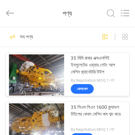
Machinery
Co.,ltd.
All
পণ্য
Rights
Reserved.
Developed
by
ECER
বাড়ি
109
সব পণ্য
ওয়্যার কেবেল মেশিন
পণ্য
35 মিমি রাবার এক্সএলপিই
ইনসুলেটেড ওয়্যার লেইং আপ
আমাদের
মেশিন প্ল্যানেটারি টাইপ
সম্পর্কে
By Negotiation MOQ:1 সেট
যোগাযোগ
146
কারখানা
35 পিএম পিএন 1600 ক্র্যাডল
ভ্রমণ
কেবল স্ট্রেংডিং মেশিন
টাইপের কেবল মেশিন কম শব্দ করে
মান
By Negotiation MOQ:1 সেট