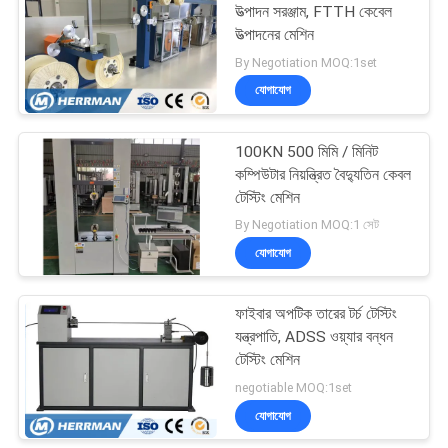
উত্পাদন সরঞ্জাম, FTTH কেবেল
উত্পাদনের মেশিন
29
By Negotiation MOQ:1set
যোগাযোগ
কেবল টেস্টিং মেশিন
100KN 500 মিমি / মিনিট
কম্পিউটার নিয়ন্ত্রিত বৈদ্যুতিন কেবল
টেস্টিং মেশিন
By Negotiation MOQ:1 সেট
যোগাযোগ
56
ফাইবার অপটিক তারের টর্চ টেস্টিং
তারের কেবল নিহত
যন্ত্রপাতি, ADSS ওয়্যার বন্ধন
টেস্টিং মেশিন
negotiable MOQ:1set
যোগাযোগ