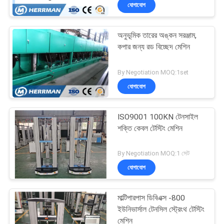
যোগাযোগ
নিয়ন্ত্রণ
অনুভূমিক তারের অঙ্কন সরঞ্জাম,
যোগাযোগ
46
কপার জন্য রড বিচ্ছেদ মেশিন
করুন
ফাইবার অপটিক ক্যাবল
By Negotiation MOQ:1set
মেকিং মেশিন
যোগাযোগ
খবর
ISO9001 100KN টেনসাইল
উদ্ধৃতির
শক্তি কেবল টেস্টিং মেশিন
জন্য
24
By Negotiation MOQ:1 সেট
আবেদন
যোগাযোগ
তারের এক্সট্রুশন মেশিন
সাইট
মাল্টিপারপাস ডিবিএক্স -800
ম্যাপ
ইউনিভার্সাল টেনসিল স্ট্রেংথ টেস্টিং
মেশিন